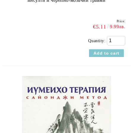
инсулти и черепно-мозъчни травми
Price:
€5.11
9.99лв.
Quantity: