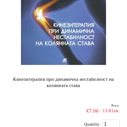
Кинезитерапия при динамична нестабилност на
колянната става
Price:
€7.06
13.81лв.
Quantity: