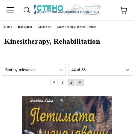
e
Home
Bookstore
Medicine
Kinesitherapy, Rehabilitation
Kinesitherapy, Rehabilitation
«
»
1
2