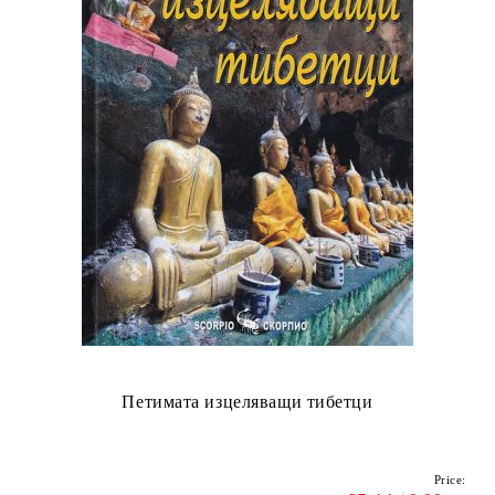
Петимата изцеляващи тибетци
Price: