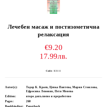
Лечебен масаж и постизометична
релаксация
€9.20
17.99лв.
Code:
KS111
Autor(s):
Тодор К. Краев, Ценка Пантева, Мария Стоилова,
Ефросина Левонян, Петя Монева
Edition:
второ допълнено и преработено
Pages:
260
Bookbinding:
Paperback