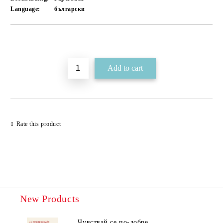
Language:
български
Add to wishlist
Rate this product
New Products
Чувствай се по-добре