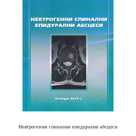
Неятрогенни спинални епидурални абсцеси