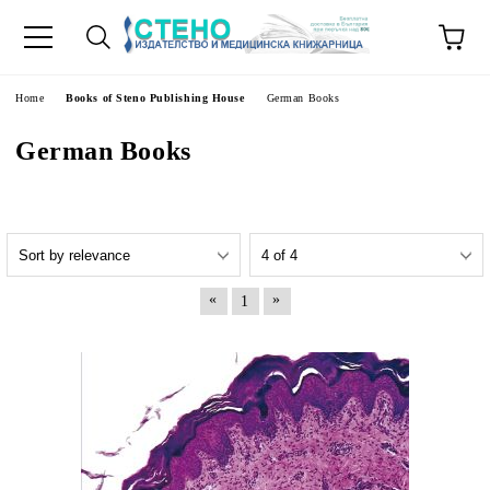
e
Home
Books of Steno Publishing House
German Books
German Books
«
»
1