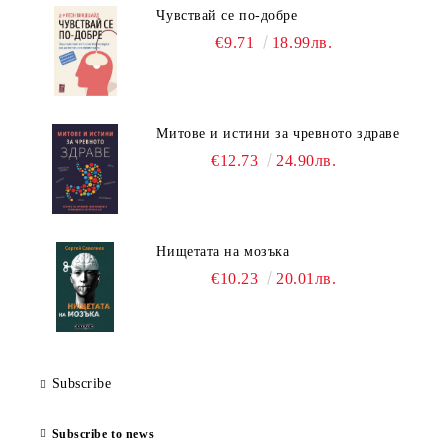
Чувствай се по-добре
€9.71
18.99лв.
Митове и истини за чревното здраве
€12.73
24.90лв.
Нищетата на мозъка
€10.23
20.01лв.
Subscribe
Subscribe to news