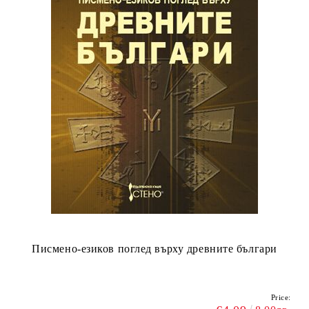
Писмено-езиков поглед върху древните българи
Price: