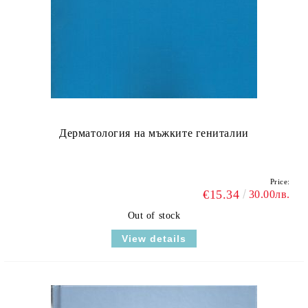
Дерматология на мъжките гениталии
Price:
€15.34
30.00лв.
Out of stock
View details