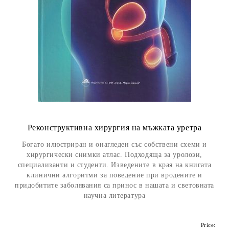
Реконструктивна хирургия на мъжката уретра
Богато илюстриран и онагледен със собствени схеми и
хирургически снимки атлас. Подходяща за уролози,
специализанти и студенти. Изведените в края на книгата
клинични алгоритми за поведение при вродените и
придобитите заболявания са принос в нашата и световната
научна литература
Price: