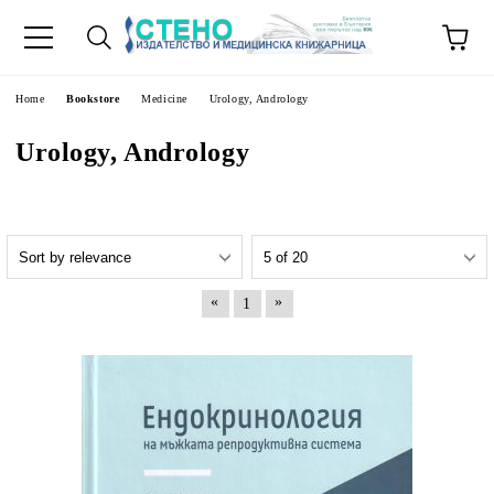
e
Home
Bookstore
Medicine
Urology, Andrology
Urology, Andrology
«
»
1