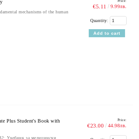
Price:
cy
€5.11
9.99лв.
undamental mechanisms of the human
Quantity:
Price:
te Plus Student's Book with
€23.00
44.98лв.
 B2: Учебник за медицински