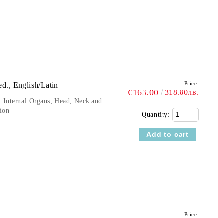
Price:
ed., English/Latin
€163.00
318.80лв.
 Internal Organs; Head, Neck and
ion
Quantity:
Price: