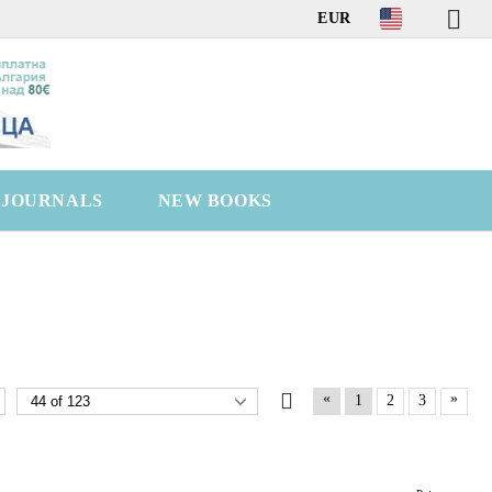
EUR
C JOURNALS
NEW BOOKS
«
»
1
2
3