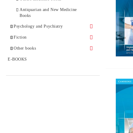
Antiquarian and New Medicine
Books
Psychology and Psychiatry
Analytical Psychology
Fiction
Autism
Bestsellers
Other books
Gestalt Psychology
Classical Prose
Politics and History
E-BOOKS
Group Psychotherapy
Enigmas
Child and Adolescent Psychology
Others
Existential Psychology
Experimental Psychology
Addictions
Clinical Psychology