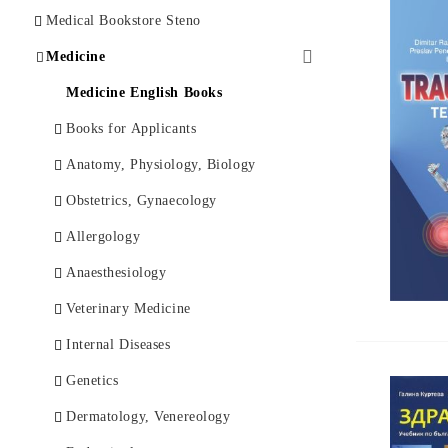
Psychology
Ophthalmology
Art and History
Medical Bookstore Steno
Economics
Clinical Psychology
Phylosophy
Medicine
Law and Diplomacy
Psychiatry
Fiction
Medicine English Books
History
Mental Health
Foreign Language Books
Books for Applicants
Philosophy
Music Scores
Anatomy, Physiology, Biology
Documentary and Memoirs
Others
Obstetrics, Gynaecology
Fiction
Allergology
Spiritually
Аnaesthesiology
Travel Guides
Veterinary Medicine
Children's Books
Internal Diseases
Others
Genetics
Foreign Language
Dermatology, Venereology