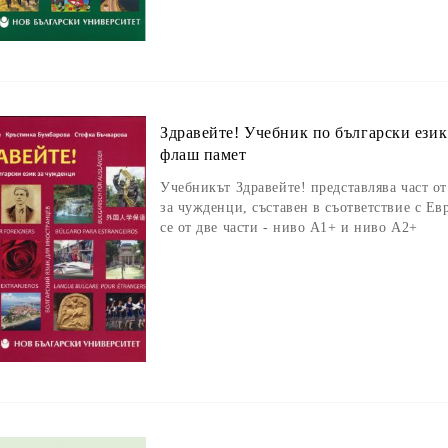
Здравейте! Учебник по български ези
флаш памет
Учебникът Здравейте! представлява част от
за чужденци, съставен в съответствие с Ев
се от две части - ниво A1+ и ниво A2+