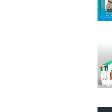
Cognitive Behavioral Therapy
Speech-language Pathology
Neuro-linguistic Programming
General Psychology
Organizational Psychology
Педагогика
Positive Psychotherapy
Psychiatry
Psychodiagnostics and Test-methods
Counseling Psychology
Psychopathology
Body-Oriented Psychotherapy
Psychotherapy