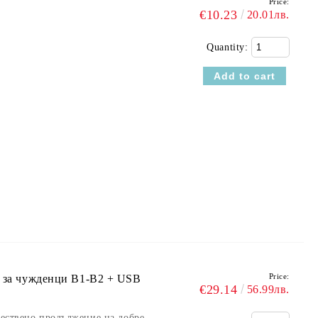
Price:
€10.23
20.01лв.
Quantity:
Price:
к за чужденци В1-В2 + USB
€29.14
56.99лв.
тествено продължение на добре