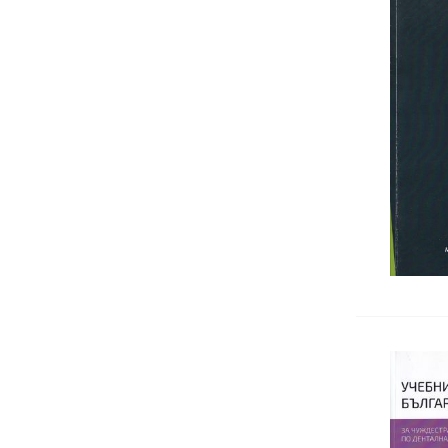
Psychophysiology
Sexology
Self-perfection
Family Therapy
Social and Political Psychology
Transpersonal psychology
Индивидуална психология