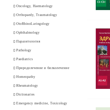
Оncology, Haematology
Orthopaedy, Traumatology
OtoRhinoLaringology
Ophthalmology
Паразитология
Pathology
Paediatrics
Природолечение и билколечение
Homeopathy
Rheumatology
Dictionaries
Еmergency medicine, Toxicology