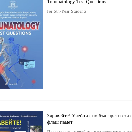
Traumatology Test Questions
for 5th-Year Students
Здравейте! Учебник по български ези
флаш памет
Представеният учебник е втората част и ес