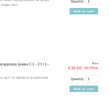
Quantity:
 първа част
Price:
чужденци (ниво C1 - C1+) -
€30.68
60.00лв.
на част от проекта за цялостен
Quantity: