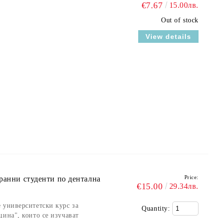
€7.67
15.00лв.
Out of stock
View details
Price:
ранни студенти по дентална
€15.00
29.34лв.
 университетски курс за
Quantity:
цина", които се изучават