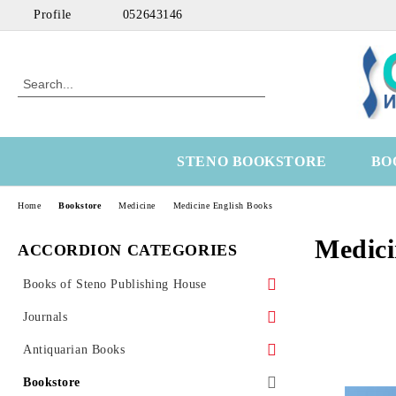
Profile
052643146
STENO BOOKSTORE
BO
Home
Bookstore
Medicine
Medicine English Books
Medici
ACCORDION CATEGORIES
Books of Steno Publishing House
Marine
Journals
Technical
Health Economics
Antiquarian Books
Medical
OtoRhinoLaringology
Science
Bookstore