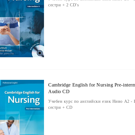
сестри + 2 CD's
Cambridge English for Nursing Pre-interm
Audio CD
Учебен курс по английски език Ниво A2 -
сестри + CD