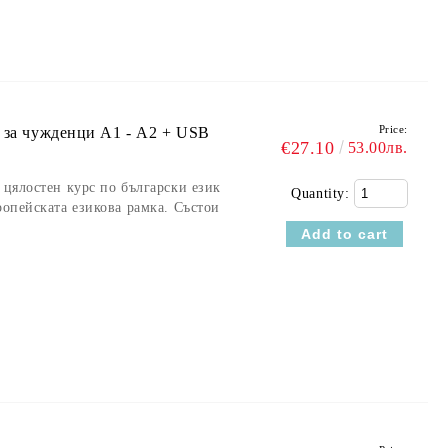
Price:
к за чужденци А1 - А2 + USB
€27.10
53.00лв.
 цялостен курс по български език
Quantity:
ропейската езикова рамка. Състои