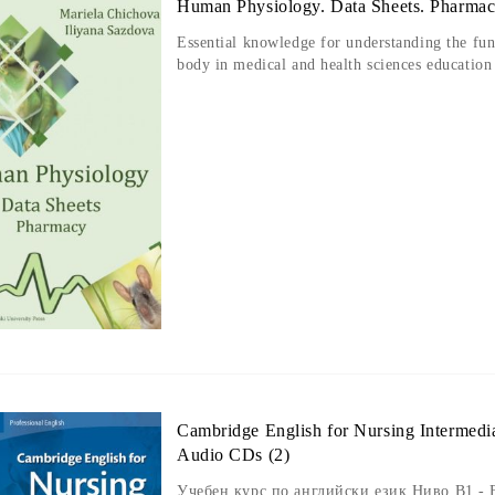
Human Physiology. Data Sheets. Pharma
Еssential knowledge for understanding the f
body in medical and health sciences education
Cambridge English for Nursing Intermedia
Audio CDs (2)
Учебен курс по английски език Ниво B1 -