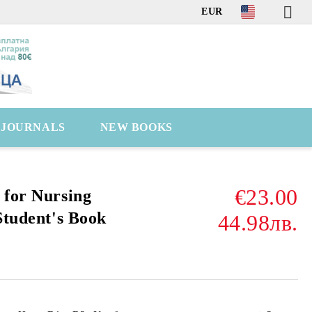
EUR
C JOURNALS
NEW BOOKS
€23.00
 for Nursing
Student's Book
44.98лв.