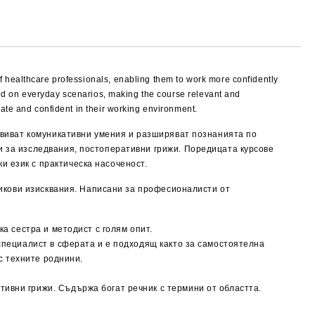
 healthcare professionals, enabling them to work more confidently
ased on everyday scenarios, making the course relevant and
ate and confident in their working environment.
азвиват комуникативни умения и разширяват познанията по
и за изследвания, постоперативни грижи. Поредицата курсове
и език с практическа насоченост.
езикови изисквания. Написани за професионалисти от
ка сестра и методист с голям опит.
 специалист в сферата и е подходящ както за самостоятелна
 с техните роднини.
тивни грижи. Съдържа богат речник с термини от областта.