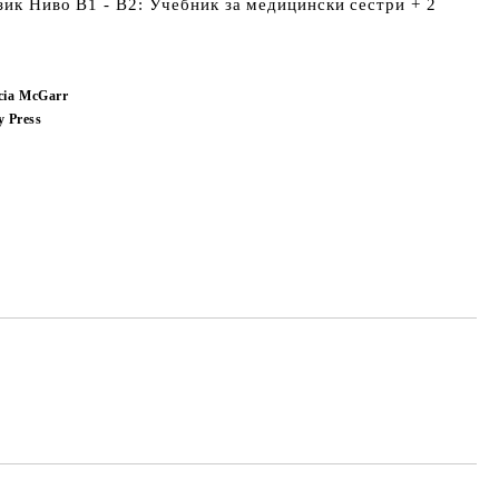
зик Ниво B1 - B2: Учебник за медицински сестри + 2
icia McGarr
y Press