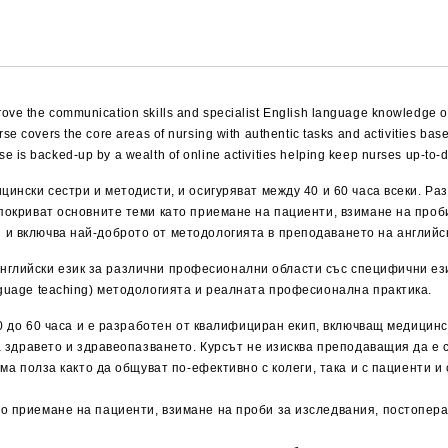
rove the communication skills and specialist English language knowledge of
rse covers the core areas of nursing with authentic tasks and activities b
e is backed-up by a wealth of online activities helping keep nurses up-to-d
цински сестри и методисти, и осигуряват между 40 и 60 часа всеки. Р
 покриват основните теми като приемане на пациенти, взимане на проб
и включва най-доброто от методологията в преподаването на английск
 по английски език за различни професионални области със специфични 
nguage teaching) методологията и реалната професионална практика.
40 до 60 часа и е разработен от квалифициран екип, включващ медицинс
на здравето и здравеопазването. Курсът не изисква преподаващия да е
яма полза както да общуват по-ефективно с колеги, така и с пациенти и
о приемане на пациенти, взимане на проби за изследвания, постопера