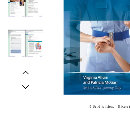
Prev
Next
Send to friend
Rate 