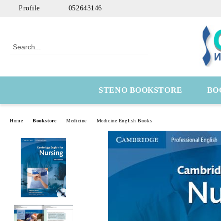
Profile
052643146
STENO BOOKSTORE
BO
Home
Bookstore
Medicine
Medicine English Books