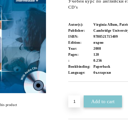
Учебен курс по английски е
CD's
Autor(s):
Virginia Allum, Patr
Publisher:
Cambridge Universit
ISBN:
9780521715409
Edition:
първо
Year:
2008
Pages:
120
:
0.256
Bookbinding:
Paperback
Language:
български
Add to wishlist
this product