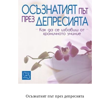
Осъзнатият път през депресията