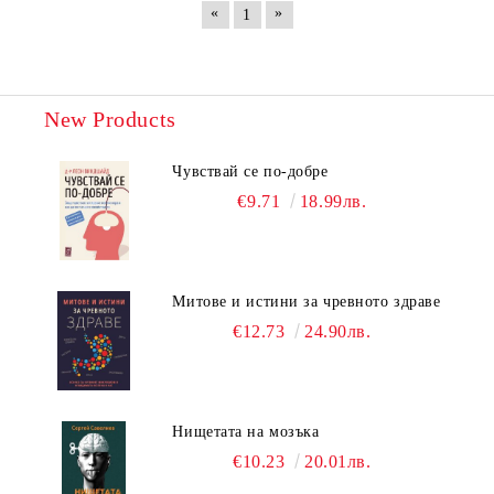
«
»
1
New Products
Чувствай се по-добре
€9.71
18.99лв.
Митове и истини за чревното здраве
€12.73
24.90лв.
Нищетата на мозъка
€10.23
20.01лв.