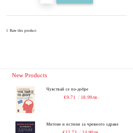
Rate this product
New Products
Чувствай се по-добре
€9.71
18.99лв.
Митове и истини за чревното здраве
€12.73
24.90лв.