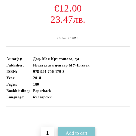
€12.00
23.47лв.
Code:
KS2818
Autor(s):
Доц. Мая Кръстанова, дм
Publisher:
Издателски център МУ-Плевен
ISBN:
978-954-756-179-3
Year:
2018
Pages:
180
Bookbinding:
Paperback
Language:
български
Add to wishlist