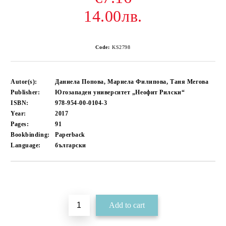
14.00лв.
Code:
KS2798
Autor(s):
Даниела Попова, Мариела Филипова, Таня Мегова
Publisher:
Югозападен университет „Неофит Рилски“
ISBN:
978-954-00-0104-3
Year:
2017
Pages:
91
Bookbinding:
Paperback
Language:
български
Add to wishlist