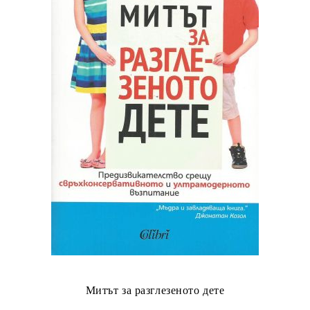
Митът за разглезеното дете