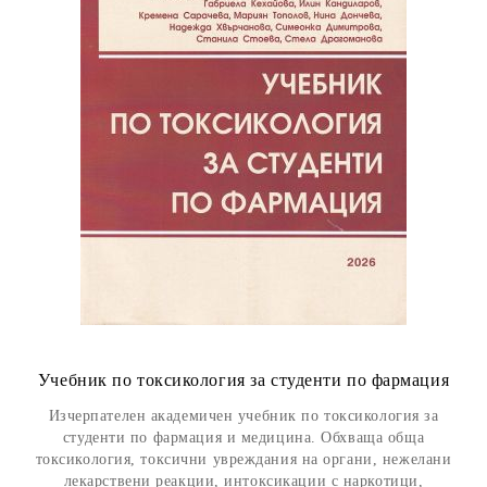
Учебник по токсикология за студенти по фармация
Изчерпателен академичен учебник по токсикология за
студенти по фармация и медицина. Обхваща обща
токсикология, токсични увреждания на органи, нежелани
лекарствени реакции, интоксикации с наркотици,