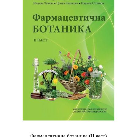
Фармацевтична ботаника (II част)