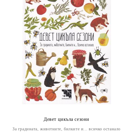
Девет цикъла сезони
За градината, животните, билките и... всичко останало