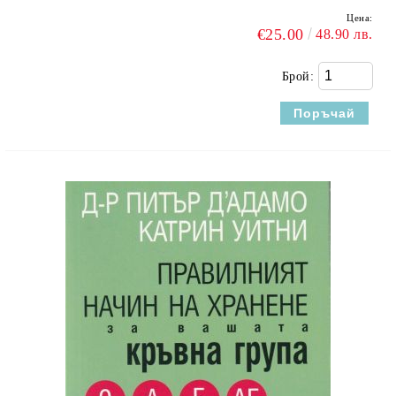
Цена:
€25.00
48.90 лв.
Брой: