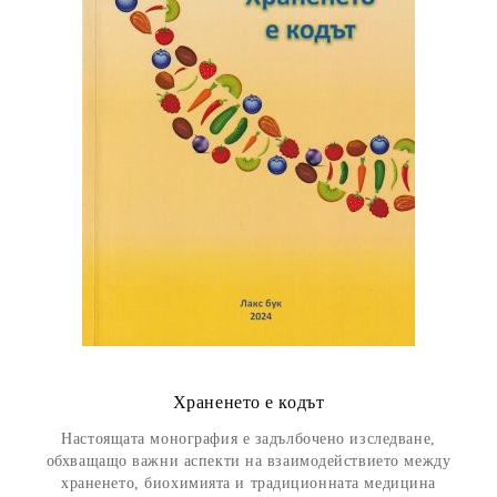
Храненето е кодът
Настоящата монография е задълбочено изследване,
обхващащо важни аспекти на взаимодействието между
храненето, биохимията и традиционната медицина