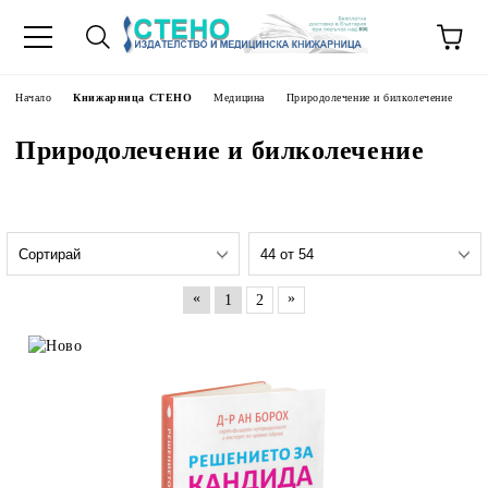
Начало
Книжарница СТЕНО
Медицина
Природолечение и билколечение
Природолечение и билколечение
«
»
1
2