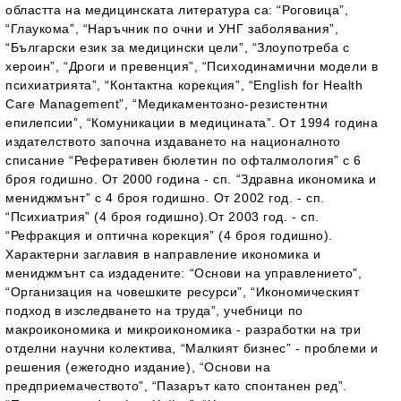
областта на медицинската литература са: “Роговица”,
“Глаукома”, “Наръчник по очни и УНГ заболявания”,
“Български език за медицински цели”, “Злоупотреба с
хероин”, “Дроги и превенция”, “Психодинамични модели в
психиатрията”, “Контактна корекция”, “English for Health
Care Management”, “Медикаментозно-резистентни
епилепсии”, “Комуникации в медицината”. От 1994 година
издателството започна издаването на националното
списание “Реферативен бюлетин по офталмология” с 6
броя годишно. От 2000 година - сп. “Здравна икономика и
мениджмънт” с 4 броя годишно. От 2002 год. - сп.
“Психиатрия” (4 броя годишно).От 2003 год. - сп.
“Рефракция и оптична корекция” (4 броя годишно).
Характерни заглавия в направление икономика и
мениджмънт са издадените: “Основи на управлението”,
“Организация на човешките ресурси”, “Икономическият
подход в изследването на труда”, учебници по
макроикономика и микроикономика - разработки на три
отделни научни колектива, “Малкият бизнес” - проблеми и
решения (ежегодно издание), “Основи на
предприемачеството”, “Пазарът като спонтанен ред”.