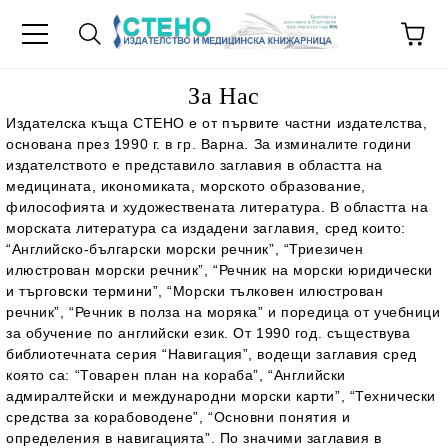
За Нас
Издателска къща СТЕНО
е от първите частни издателства,
основана през 1990 г. в гр. Варна. За изминалите години
издателството е представило заглавия в областта на
медицината, икономиката, морското образование,
философията и художествената литература. В областта на
морската литература са издадени заглавия, сред които:
“Английско-български морски речник”, “Триезичен
илюстрован морски речник”, “Речник на морски юридически
и търговски термини”, “Морски тълковен илюстрован
речник”, “Речник в полза на моряка” и поредица от учебници
за обучение по английски език. От 1990 год. съществува
библиотечната серия “Навигация”, водещи заглавия сред
която са: “Товарен план на кораба”, “Английски
адмиралтейски и международни морски карти”, “Технически
средства за корабоводене”, “Основни понятия и
определения в навигацията”. По значими заглавия в