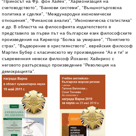
“Приносът на Фр. фон Хайек”, “Хармонизация на
счетоводството”, “Банкови системи”, “Външнотърговска
политика и сделки”, “Международни икономически
отношения”, “Финансов анализ”, “Икономическа статистика”
и др. В областта на философията издателството е
представило за първи път на български език философските
произведения на Киркегор “Болка за умиране”, “Понятието
страх”, “Въдворение в християнството”, еврейския философ
Мартин Бубер с класическото му произведение “Аз и ти” и
съвременния немски философ Йоханес Хайнрихс с
неговото разтърсващо произведение “Революция на
демокрацията”.