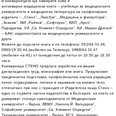
В книжарницата ще намерите нови и
антикварни
медицински книги
– учебници за медицинските
университети и медицинска литература на профилирани
издатели – „Стено“, „Лаксбук“, „Медицина и физкултура“,
„Знание“, МИ „Райков“, „Софтпрес“, ВАП, „Арсо“,
Парадигма, УИ „Св. Климент Охридски“, АИ „Марин Дринов“
– БАН, издателствата на медицинските университети и
други.
Можете да поръчате книга и по телефона: 052/64 31 46,
0895/19 30 44 (мобилен на Теленор), 0888/64 31 47
(мобилен на A1) от понеделник до петък от 10.30 до 16.30
часа.
Книжарница СТЕНО предлага изработка на вашия
дисертационен труд, монография или книга. Предлагаме
предпечатна подготовка, професионална научна редакция,
печат, подвързване, лепене и зашиване на книжно тяло,
отпечатано при нас с гаранция от Издателска къща Стено –
едно от първите частни издателства в България, на което се
доверяват стотици преподаватели от Медицинския
университет – Варна, ВВМУ „Никола Й. Вапцаров“,
Софийския университет „Св. Климент Охридски“,
Техническия университет - Варна, ВСУ „Черноризец