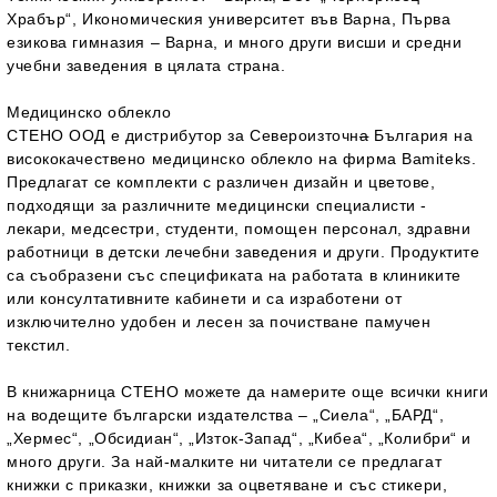
Храбър“, Икономическия университет във Варна, Първа
езикова гимназия – Варна, и много други висши и средни
учебни заведения в цялата страна.
Медицинско облекло
СТЕНО ООД е дистрибутор за Североизточн
а
България на
висококачествено медицинско облекло на фирма Bamiteks.
Предлагат се комплекти с различен дизайн и цветове,
подходящи за различните медицински специалисти -
лекари, медсестри, студенти, помощен персонал, здравни
работници в детски лечебни заведения и други. Продуктите
са съобразени със спецификата на работата в клиниките
или консултативните кабинети и са изработени от
изключително удобен и лесен за почистване памучен
текстил.
В книжарница СТЕНО можете да намерите още всички книги
на
водещите български издателства
– „Сиела“, „БАРД“,
„Хермес“, „Обсидиан“, „Изток-Запад“, „Кибеа“, „Колибри“ и
много други. За най-малките ни читатели се предлагат
книжки с приказки, книжки за оцветяване и със стикери,