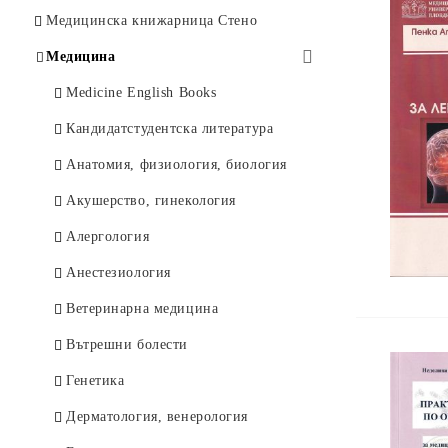
Психология
Офталмология
Изкуство и история
Медицинска книжарница Стено
Икономика
Клинична психология
Философия
Медицина
Право и дипломация
Психиатрия
Художествена литература
Medicine English Books
История
Психично здраве
Чуждоезични книги
Кандидатстудентска литература
Философия
Нотни издания
Анатомия, физиология, биология
Документални и мемоари
Други
Акушерство, гинекология
Художествени
Алергология
Духовни учения
Анестезиология
Туризъм и отдих
Ветеринарна медицина
Детски
Вътрешни болести
Други
Генетика
Чуждоезикови
Дерматология, венерология