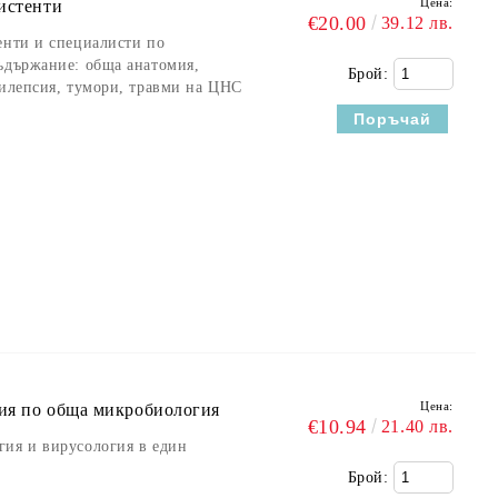
Цена:
систенти
€20.00
39.12 лв.
енти и специалисти по
ъдържание: обща анатомия,
Брой:
пилепсия, тумори, травми на ЦНС
Цена:
ния по обща микробиология
€10.94
21.40 лв.
гия и вирусология в един
Брой: