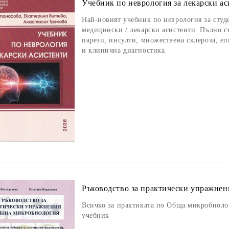
Учебник по неврология за лекарски а
Най-новият учебник по неврология за студ
медицински / лекарски асистенти. Пълно с
парези, инсулти, множествена склероза, е
и клинична диагностика
Ръководство за практически упражне
Всичко за практиката по Обща микробиоло
учебник