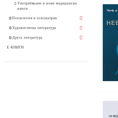
Употребявани и нови медицински
книги
Психология и психиатрия
Аналитична психология
Художествена литература
Аутизъм
Бестселъри
Друга литература
Гещалт психология
Класическа проза
Политика и история
E-КНИГИ
Групова терапия
Загадки
Детско-юношеска психология
Други
Екзистенциална психология
Експериментална психология
Зависимости
Клинична психология
Когнитивно-поведенческа терапия