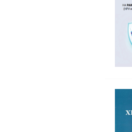
Логопедия
Невролингвистично програмиране
Обща психология
Организационна психология
Педагогика
Позитивна психотерапия
Психиатрия
Психодиагностика и тестови
методи
Психологично консултиране
Психопатология
Психотелесна терапия
Психотерапия