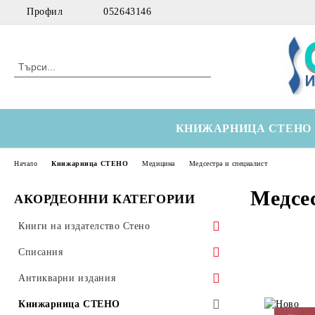
Профил
052643146
КНИЖАРНИЦА СТЕНО
Начало
Книжарница СТЕНО
Медицина
Медсестра и специалист
Медсе
АКОРДЕОННИ КАТЕГОРИИ
Книги на издателство Стено
Морски
Списания
Технически
Здравна икономика
Антикварни издания
Медицински
Оториноларингология
Научна литература
Книжарница СТЕНО