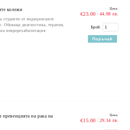
Цена:
ите колежи
€23.00
44.98 лв.
а студенти от медицинските
е. Обхваща диагностика, терапия,
Брой:
нна неврорехабилитация
Цена:
 превенцията на рака на
€15.00
29.34 лв.