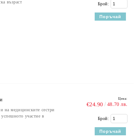
ка възраст
Брой:
Цена:
ри
€24.90
48.70 лв.
ви на медицинските сестри
 успешното участие в
Брой: