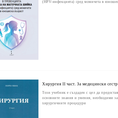
(HPV-инфекцията) сред момичета в юношес
Хирургия II част. За медицински сест
Този учебник е създаден с цел да предоста
основните знания и умения, необходими за
хирургичните процедури