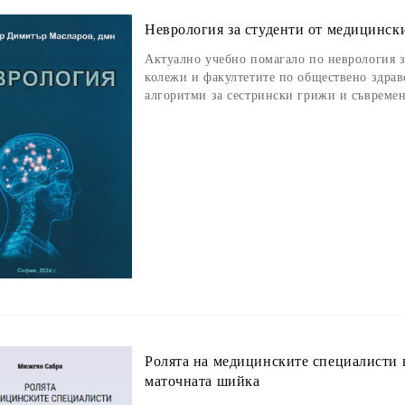
Неврология за студенти от медицинск
Актуално учебно помагало по неврология з
колежи и факултетите по обществено здрав
алгоритми за сестрински грижи и съвреме
Ролята на медицинските специалисти в
маточната шийка