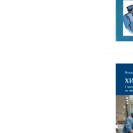
Психофизиология
Сексология
Самоусъвършенстване
Семейна терапия
Социална и политическа
психология
Трансперсонална психология
Индивидуална психология
Невропсихология