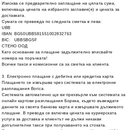
Изисква се предварително заплащане на цялата сума,
включваща цената на избраното заглавие(я) и цената за
доставката.
Сумата се превежда по следната сметка в лева:
UBB
IBAN:
BG50UBBS81551002832763
BIC:
UBBSBGSF
СТЕНО ООД
Като основание за плащане задължително вписвайте
номера на поръчката!
Всички такси и комисионни са за сметка на клиента.
3. Електронно плащане с дебитна или кредитна карта
Плащането се извършва чрез системата за електронни
разплащания Borica.
Системата автоматично ще ви прехвърли към системата за
онлайн картови разплащания Борика, където въвеждате
данните за своята банкова карта и извършвате дължимото
плащане. В превода се включва цената на куриерската
услуга за доставка и клиентът не дължи никакви
допълнителни такси при получаването на стоката.