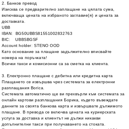
2. Банков превод
Изисква се предварително заплащане на цялата сума,
включваща цената на избраното заглавие(я) и цената за
доставката.
UBB
IBAN: BG50UBBS81551002832763
BIC: UBBSBGSF
Account holder: STENO OOD
Като основание за плащане задължително вписвайте
номера на поръчката!
Всички такси и комисионни са за сметка на клиента.
3. Електронно плащане с дебитна или кредитна карта
Плащането се извършва чрез системата за електронни
разплащания Borica.
Системата автоматично ще ви прехвърли към системата за
онлайн картови разплащания Борика, където въвеждате
данните за своята банкова карта и извършвате дължимото
плащане. В превода се включва цената на куриерската
услуга за доставка и клиентът не дължи никакви
допълнителни такси при получаването на стоката.