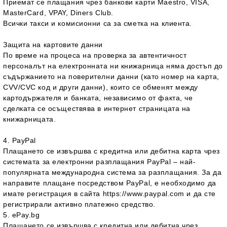
Приемат се плащания чрез банкови карти Maestro, VISA,
MasterCard, VPAY, Diners Club.
Всички такси и комисионни са за сметка на клиента.
Защита на картовите данни
По време на процеса на проверка за автентичност
персоналът на електронната ни книжарница няма достъп до
съдържанието на поверителни данни (като номер на карта,
CVV/CVC код и други данни), които се обменят между
картодържателя и банката, независимо от факта, че
сделката се осъществява в интернет страницата на
книжарницата.
4. PayPal
Плащането се извършва с кредитна или дебитна карта чрез
системата за електронни разплащания PayPal – най-
популярната международна система за разплащания. За да
направите плащане посредством PayPal, е необходимо да
имате регистрация в сайта https://www.paypal.com и да сте
регистрирали активно платежно средство.
5. ePay.bg
Плащането се извършва с кредитна или дебитна чрез