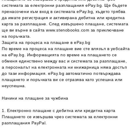
системата за електронни разплащания ePay.bg. Ще бъдете
пренасочени към вход в системата ePay.bg, където трябва
да имате регистрация и активирана дебитна или кредитна
карта за разплащане. След извършено плащане, системата
ще ви върне в сайта www.stenobooks.com за приключване
на поръчката.
Защита на процеса на плащане в ePay.bg
По време на процеса на плащане вие сте влязъл в уебсайта
на ePay.bg. Информацията по време на плащането се
обменя единствено между вас и системата за разплащане,
а персоналът на електронната ни книжарница няма достъп
до тази информация. ePay.bg автоматично потвърждава
плащането и поръчката ви се отразява като успешна или
неуспешна.
Начини на плащане за чужбина
1. Електронно плащане с дебитна или кредитна карта
Плащането се извършва чрез системата за електронни
разплащания PayPal.