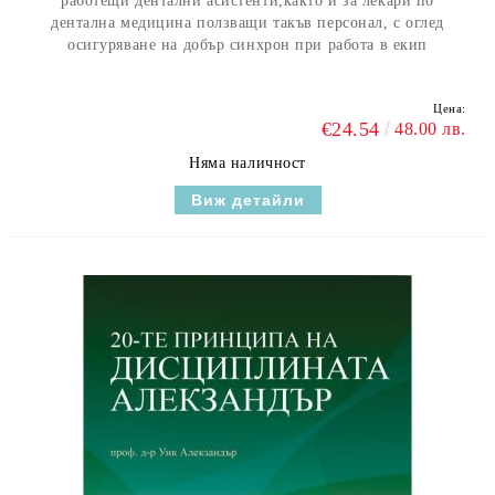
работещи дентални асистенти,както и за лекари по
дентална медицина ползващи такъв персонал, с оглед
осигуряване на добър синхрон при работа в екип
Цена:
€24.54
48.00 лв.
Няма наличност
Виж детайли