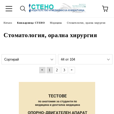
Начало
Книжарница СТЕНО
Медицина
Стоматология, орална хирургия
Стоматология, орална хирургия
«
»
1
2
3