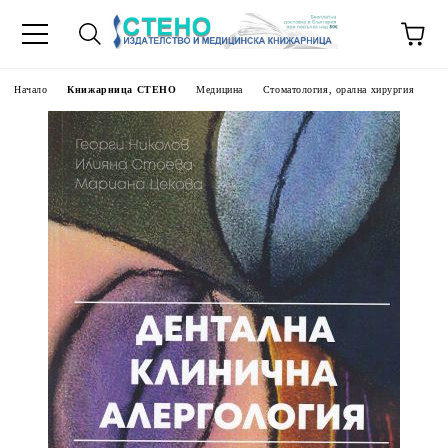
Начало
Книжарница СТЕНО
Медицина
Стоматология, орална хирургия