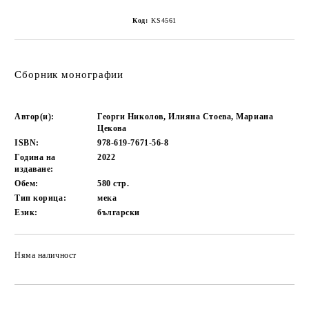
Код:
KS4561
Сборник монографии
Автор(и):
Георги Николов, Илияна Стоева, Мариана
Цекова
ISBN:
978-619-7671-56-8
Година на
2022
издаване:
Обем:
580
стр.
Тип корица:
мека
Език:
български
Няма наличност
Добави в желани