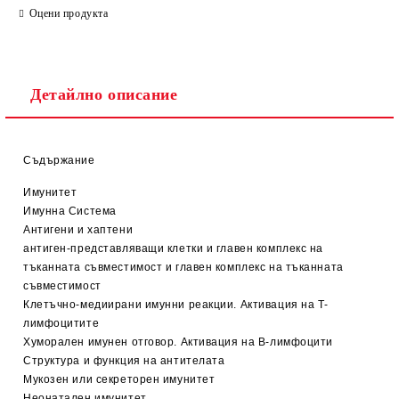
Оцени продукта
Детайлно описание
Съдържание
Имунитет
Имунна Система
Антигени и хаптени
антиген-представляващи клетки и главен комплекс на
тъканната съвместимост и главен комплекс на тъканната
съвместимост
Клетъчно-медиирани имунни реакции. Активация на Т-
лимфоцитите
Хуморален имунен отговор. Активация на В-лимфоцити
Структура и функция на антителата
Мукозен или секреторен имунитет
Неонатален имунитет