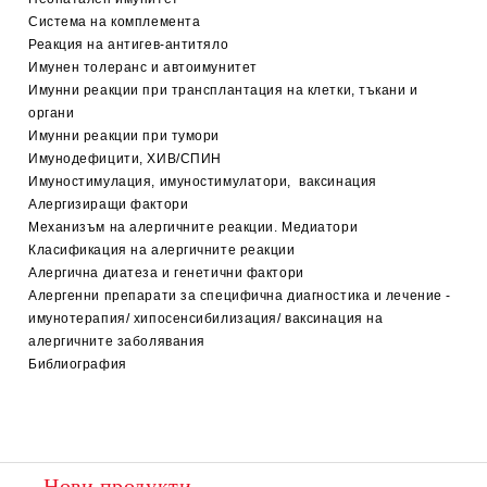
Система на комплемента
Реакция на антигев-антитяло
Имунен толеранс и автоимунитет
Имунни реакции при трансплантация на клетки, тъкани и
органи
Имунни реакции при тумори
Имунодефицити, ХИВ/СПИН
Имуностимулация, имуностимулатори, ваксинация
Алергизиращи фактори
Механизъм на алергичните реакции. Медиатори
Класификация на алергичните реакции
Алергична диатеза и генетични фактори
Алергенни препарати за специфична диагностика и лечение -
имунотерапия/ хипосенсибилизация/ ваксинация на
алергичните заболявания
Библиография
Нови продукти