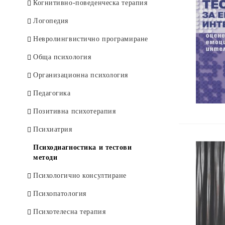
Deutsche Bücher
Ендокринология
Когнитивно-поведенческа терапия
Здравен мениджмънт
Логопедия
Имунология
Невролингвистично програмиране
Инфекциозни болести
Обща психология
Кардиология
Организационна психология
Клинична лаборатория
Педагогика
Книги за майката и родилката
Позитивна психотерапия
Козметика и ароматерапия
Психиатрия
Медсестра и специалист
Психодиагностика и тестови
методи
Неврология
Психологично консултиране
Нефрология
Психопатология
Образна диагностика
Психотелесна терапия
Обща медицина