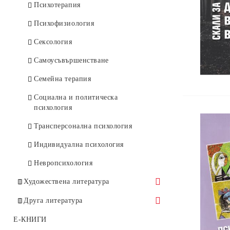
Психотерапия
Онкология, хематология
Психофизиология
Ортопедия, травматология
Сексология
Оториноларингология
Самоусъвършенстване
Офталмология
Семейна терапия
Паразитология
Социална и политическа
Патология
психология
Педиатрия
Трансперсонална психология
Природолечение и билколечение
Индивидуална психология
Популярна медицина
Невропсихология
Ревматология
Художествена литература
Речници, езиково обучение
Бестселъри
Друга литература
Спешна медицина, токсикология
Класическа проза
Политика и история
E-КНИГИ