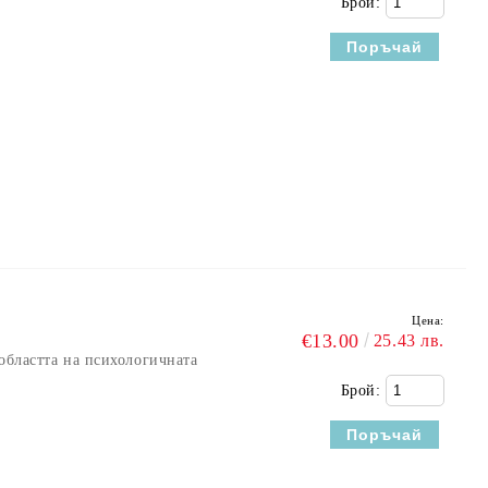
Брой:
Цена:
€13.00
25.43 лв.
областта на психологичната
Брой: