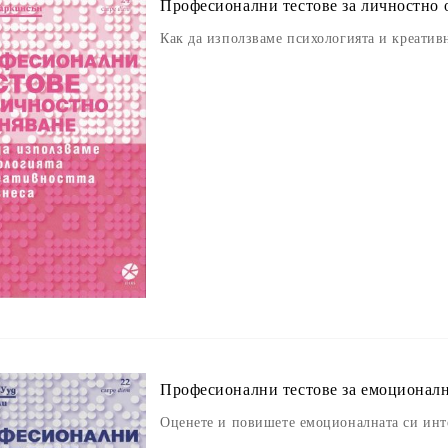
Професионални тестове за личностно 
Как да използваме психологията и креатив
Професионални тестове за емоционал
Оценете и повишете
емоционална
та си
инт