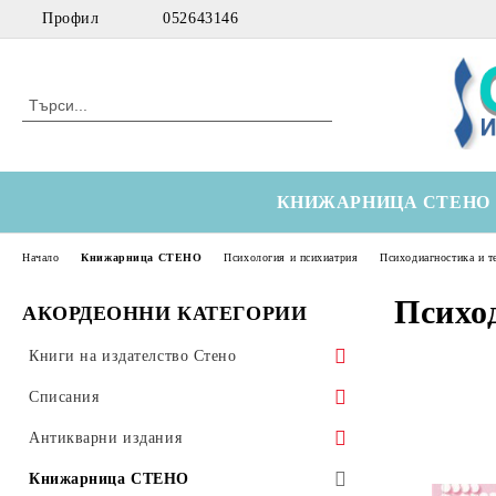
Профил
052643146
КНИЖАРНИЦА СТЕНО
Начало
Книжарница СТЕНО
Психология и психиатрия
Психодиагностика и т
Психо
АКОРДЕОННИ КАТЕГОРИИ
Книги на издателство Стено
Морски
Списания
Технически
Здравна икономика
Антикварни издания
Медицински
Оториноларингология
Научна литература
Книжарница СТЕНО