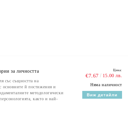
Цена:
ории за личността
€7.67
15.00 лв.
ля със същността на
Няма наличност
с основните й постижения и
ндаменталните методологически
Виж детайли
персонологията, както и най-