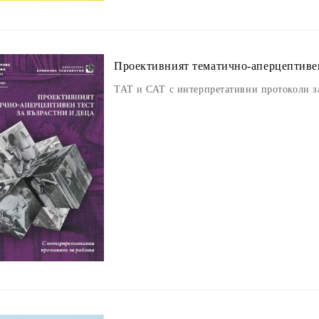
Проективният тематично-аперцептивен 
ТАТ и САТ с интерпретативни протоколи з