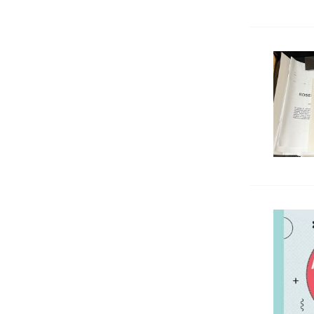
Употребявани и нови медицински
книги