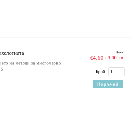
Цена:
ихологията
€4.60
9.00 лв.
ието на методи за многомерно
SS
Брой: