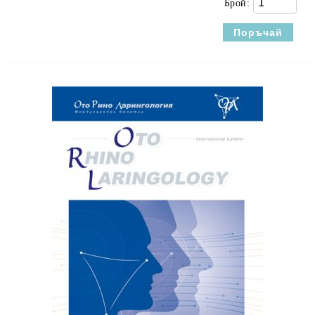
Брой: