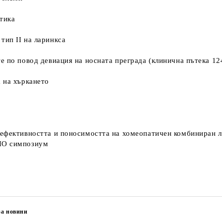
тика
тип II на ларинкса
е по повод девиация на носната преграда (клинична пътека 12
 на хъркането
 ефективността и поносимостта на хомеопатичен комбиниран л
ОНО симпозиум
за новини