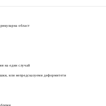
урикуларна област
ия на един случай
ешки, или непредсказуеми деформитети
облеми