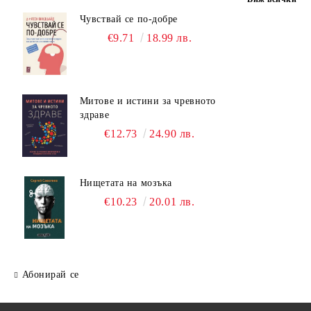
Чувствай се по-добре
€9.71
18.99 лв.
Митове и истини за чревното
здраве
€12.73
24.90 лв.
Нищетата на мозъка
€10.23
20.01 лв.
Абонирай се