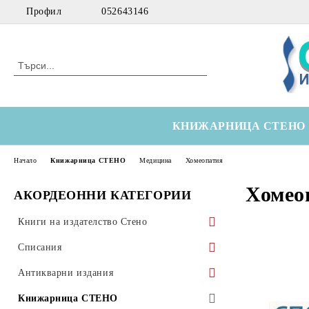
Профил
052643146
КНИЖАРНИЦА СТЕНО
Начало
Книжарница СТЕНО
Медицина
Хомеопатия
Хомео
АКОРДЕОННИ КАТЕГОРИИ
Книги на издателство Стено
Морски
Списания
Технически
Здравна икономика
Антикварни издания
Медицински
Оториноларингология
Научна литература
Книжарница СТЕНО