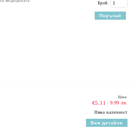
 на медицината
Брой:
Цена:
€5.11
9.99 лв.
Няма наличност
Виж детайли