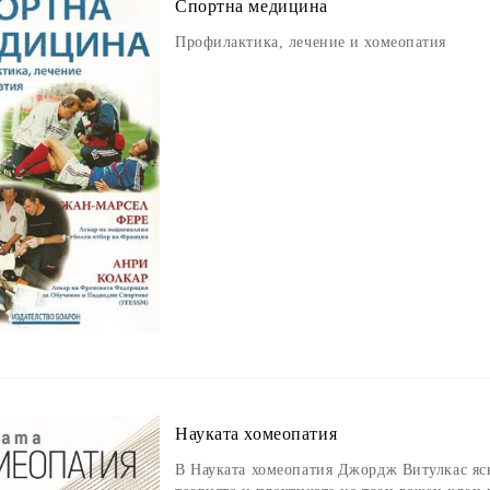
Спортна медицина
Профилактика, лечение и хомеопатия
Науката хомеопатия
В Науката хомеопатия Джордж Витулкас яс