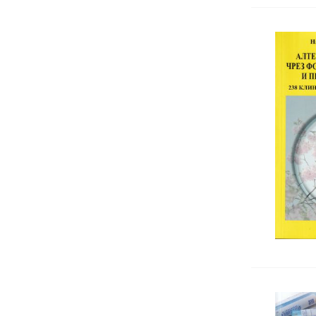
Логопедия
Невролингвистично програмиране
Обща психология
Организационна психология
Педагогика
Позитивна психотерапия
Психиатрия
Психодиагностика и тестови
методи
Психологично консултиране
Психопатология
Психотелесна терапия
Психотерапия