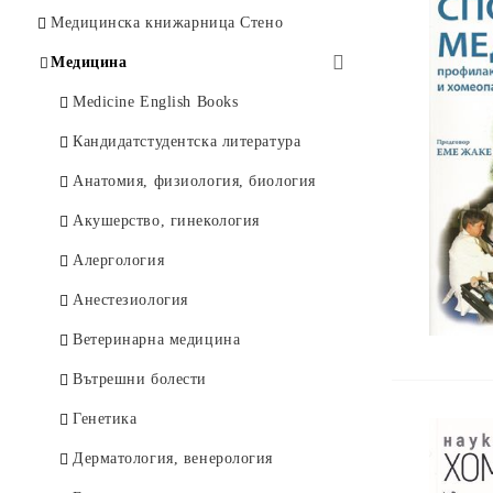
Психология
Офталмология
Изкуство и история
Медицинска книжарница Стено
Икономика
Клинична психология
Философия
Медицина
Право и дипломация
Психиатрия
Художествена литература
Medicine English Books
История
Психично здраве
Чуждоезични книги
Кандидатстудентска литература
Философия
Нотни издания
Анатомия, физиология, биология
Документални и мемоари
Други
Акушерство, гинекология
Художествени
Алергология
Духовни учения
Анестезиология
Туризъм и отдих
Ветеринарна медицина
Детски
Вътрешни болести
Други
Генетика
Чуждоезикови
Дерматология, венерология