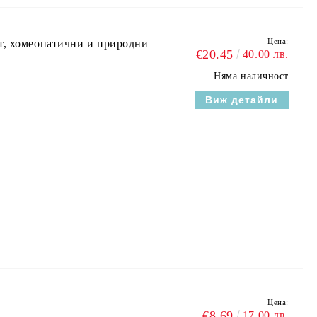
Цена:
т, хомеопатични и природни
€20.45
40.00 лв.
Няма наличност
Виж детайли
Цена:
€8.69
17.00 лв.