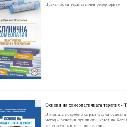
Практически терапевтичен реперториум
Основи на хомеопатичната терапия - Т
В книгата подробно са разгледани основни
метод – основни принципи, кръст на Херин
конституция и теренно лечение