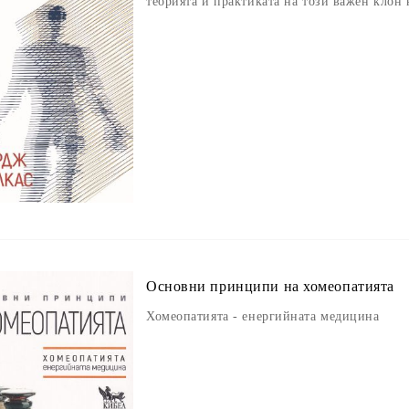
теорията и практиката на този важен клон
Основни принципи на хомеопатията
Хомеопатията - енергийната медицина