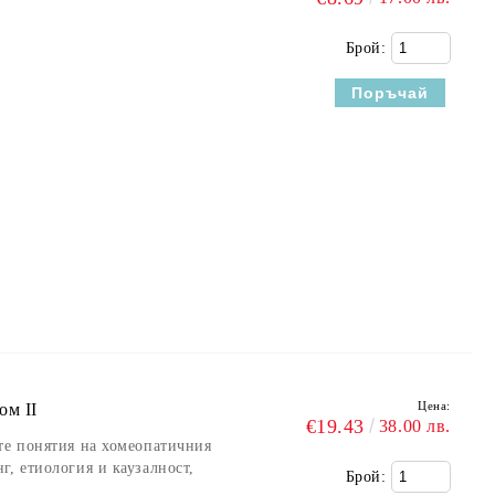
Брой:
Цена:
ом II
€19.43
38.00 лв.
те понятия на хомеопатичния
г, етиология и каузалност,
Брой: