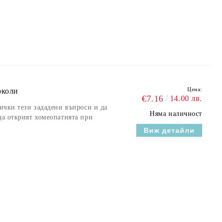
Цена:
околи
€7.16
14.00 лв.
сички тези зададени въпроси и да
Няма наличност
да открият хомеопатията при
Виж детайли