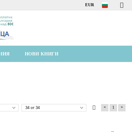
EUR
НИЯ
НОВИ КНИГИ
«
»
1