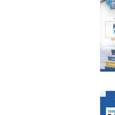
Психофизиология
Сексология
Самоусъвършенстване
Семейна терапия
Социална и политическа
психология
Трансперсонална психология
Индивидуална психология
Невропсихология