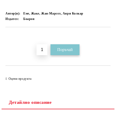
Автор(и):
Еме, Жаке, Жан-Марсел, Анри Колкар
Издател:
Боарон
Добави в желани
Оцени продукта
Детайлно описание