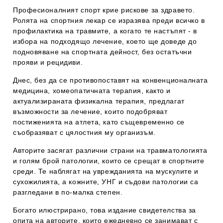
Професионалният спорт крие рискове за здравето.
Ролята на спортния лекар се изразява преди всичко в
профилактика на травмите, а когато те настъпят - в
избора на подходящо лечение, което ще доведе до
подновя­ване на спортната дейност, без остатъчни
прояви и рецидиви.
Днес, без да се противопоставят на конвенционалната
медицина, хомеопатичната терапия, както и
актуализираната физикална терапия, предлагат
възможности за лечение, които подобряват
постиженията на атлета, като същевременно се
съобразяват с цялостния му организъм.
Авторите засягат различни страни на травматологията
и голям брой патологии, които се срещат в спортните
среди. Те наблягат на уврежданията на мускулите и
сухожилията, а кожните, УНГ и съдови патологии са
разгле­дани в по-малка степен.
Богато илюстрирано, това издание свидетелства за
опита на авторите, които ежедневно се занимават с