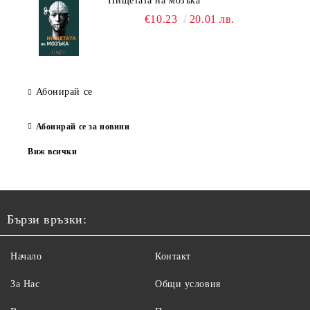
Нищетата на мозъка
€10.23
20.01 лв.
Абонирай се
Абонирай се за новини
Виж всички
Бързи връзки:
Начало
Контакт
За Нас
Общи условия