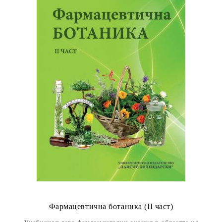
Фармацевтична ботаника (II част)