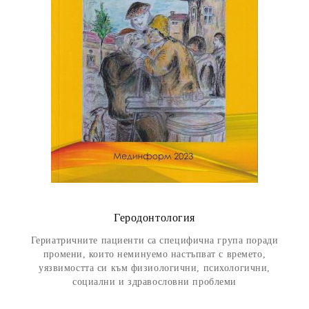
Геродонтология
Гериатричните пациенти са специфична група поради
промени, които неминуемо настъпват с времето,
уязвимостта си към физиологични, психологични,
социални и здравословни проблеми