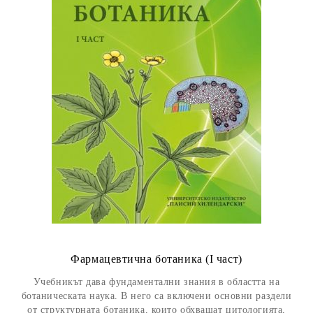
Фармацевтична ботаника (I част)
Учебникът дава фундаментални знания в областта на
ботаническата наука. В него са включени основни раздели
от структурната ботаника, които обхващат цитологията,