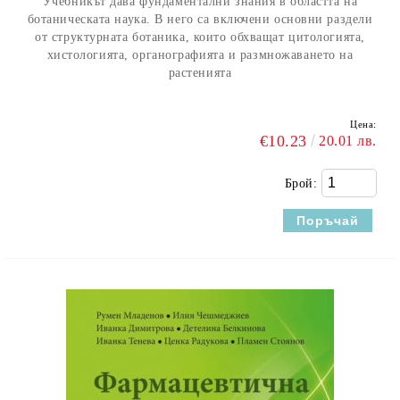
Учебникът дава фундаментални знания в областта на
ботаническата наука. В него са включени основни раздели
от структурната ботаника, които обхващат цитологията,
хистологията, органографията и размножаването на
растенията
Цена:
€10.23
20.01 лв.
Брой: