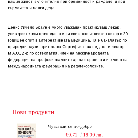
вашия живот, включително при бременност и раждане, и при
кърмачета и малки деца.
Денис Уичело Браун е много уважаван практикуващ лекар,
университетски преподавател и световно известен автор с 20-
годишен опит в алтернативната медицина. Тя е бакалавър по
природни науки, притежава Сертификат за педагог и лектор,
М.А.О., д-р по остеопатия, член на Международната
федерация на професионалните аромотерапевти и е член на
Международната федерация на рефлексолозите.
Нови продукти
Чувствай се по-добре
€9.71
18.99 лв.