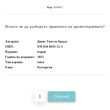
Код:
KS4017
Искате ли да разберете правилата на аромотерапията?
Автор(и):
Денис Уичело Браун
ISBN:
978-954-8055-12-3
Издание:
първо
Година на издаване:
2021
Тип корица:
мека
Език:
български
Добави в желани