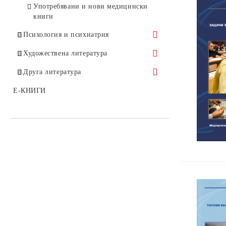
Употребявани и нови медицински
книги
Психология и психиатрия
Аналитична психология
Художествена литература
Аутизъм
Бестселъри
Друга литература
Гещалт психология
Класическа проза
Политика и история
E-КНИГИ
Групова терапия
Загадки
Детско-юношеска психология
Други
Екзистенциална психология
Експериментална психология
Зависимости
Клинична психология
Когнитивно-поведенческа терапия