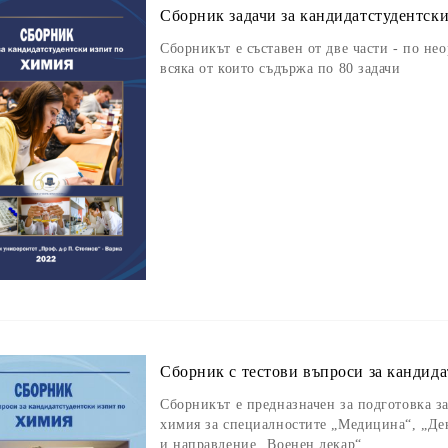
Сборник задачи за кандидатстудентски
Сборникът е съставен от две части - по не
всяка от които съдържа по 80 задачи
Сборник с тестови въпроси за кандид
Сборникът е предназначен за подготовка з
химия за специалностите „Медицина“, „Де
и направление „Военен лекар“