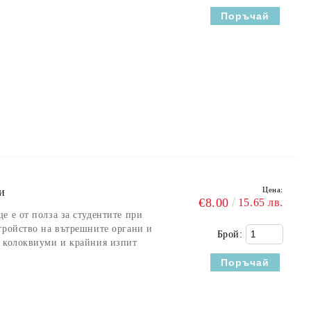
Цена:
и
€8.00
15.65 лв.
е е от полза за студентите при
тройство на вътрешните органи и
Брой:
и колоквиуми и крайния изпит