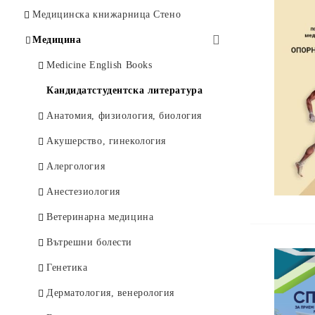
Психология
Офталмология
Изкуство и история
Медицинска книжарница Стено
Икономика
Клинична психология
Философия
Медицина
Право и дипломация
Психиатрия
Художествена литература
Medicine English Books
История
Психично здраве
Чуждоезични книги
Кандидатстудентска литература
Философия
Нотни издания
Анатомия, физиология, биология
Документални и мемоари
Други
Акушерство, гинекология
Художествени
Алергология
Духовни учения
Анестезиология
Туризъм и отдих
Ветеринарна медицина
Детски
Вътрешни болести
Други
Генетика
Чуждоезикови
Дерматология, венерология