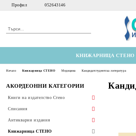
Профил
052643146
КНИЖАРНИЦА СТЕНО
Начало
Книжарница СТЕНО
Медицина
Кандидатстудентска литература
Канди
АКОРДЕОННИ КАТЕГОРИИ
Книги на издателство Стено
Морски
Списания
Технически
Здравна икономика
Антикварни издания
Медицински
Оториноларингология
Научна литература
Книжарница СТЕНО