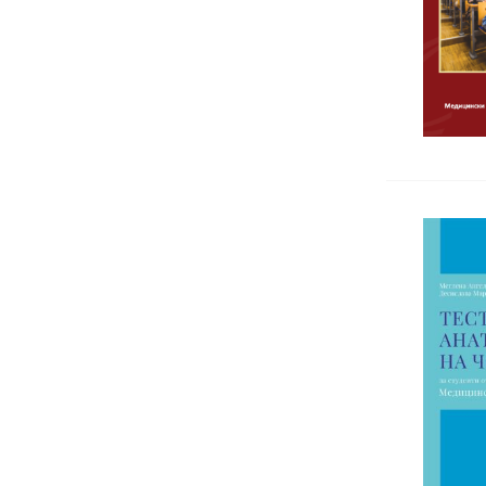
Психофизиология
Сексология
Самоусъвършенстване
Семейна терапия
Социална и политическа
психология
Трансперсонална психология
Индивидуална психология
Невропсихология