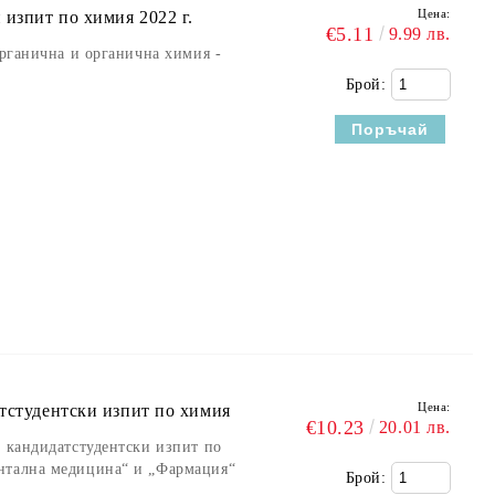
Цена:
 изпит по химия 2022 г.
€5.11
9.99 лв.
органична и органична химия -
Брой:
Цена:
атстудентски изпит по химия
€10.23
20.01 лв.
а кандидатстудентски изпит по
нтална медицина“ и „Фармация“
Брой: