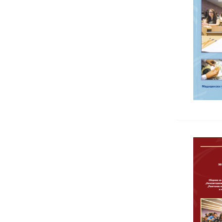
Логопедия
Невролингвистично програмиране
Обща психология
Организационна психология
Педагогика
Позитивна психотерапия
Психиатрия
Психодиагностика и тестови
методи
Психологично консултиране
Психопатология
Психотелесна терапия
Психотерапия