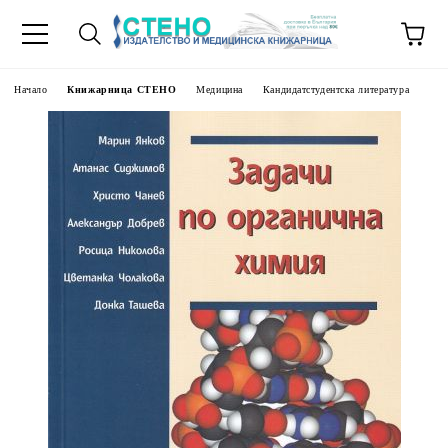
Начало
Книжарница СТЕНО
Медицина
Кандидатстудентска литература