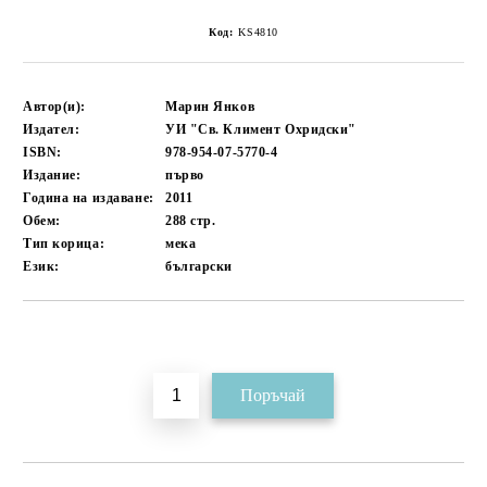
Код:
KS4810
Автор(и):
Марин Янков
Издател:
УИ "Св. Климент Охридски"
ISBN:
978-954-07-5770-4
Издание:
първо
Година на издаване:
2011
Обем:
288
стр.
Тип корица:
мека
Език:
български
Добави в желани