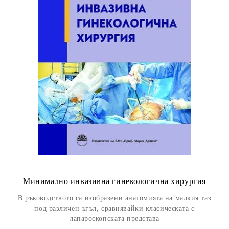
Минимално инвазивна гинекологична хирургия
В ръководството са изобразени анатомията на малкия таз
под различен ъгъл, сравнявайки класическата с
лапароскопската представа