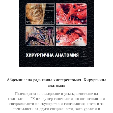
Абдоминална радикална хистеректомия. Хирургична
анатомия
Пътеводител за овладяване и усъвършенстване на
техниката на РХ от акушер-гинеколози, онкогинеколози и
специализанти по акушерство и гинекология, както и за
специалисти от други специалности, като уролози и