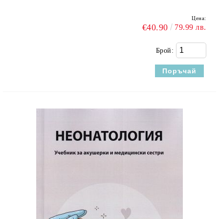
Цена:
€40.90
79.99 лв.
Брой: