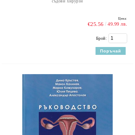
съдови хирурзи
Цена:
€25.56
49.99 лв.
Брой: