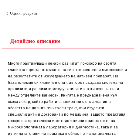
Оцени продукта
Детайлно описание
Много практикуващи лекари разчитат по-скоро на своята
клинична оценка, отколкото на висококачествени микроскопи и
на резултатите от изследването на нативен препарат. На
база големия си клиничен опит, авторът създава система на
приликите и разликите между вагинити и вагинози, както и
между отделните вагинози. Книгата е предназначена към
всеки лекар, който работи с пациентки с оплаквания в
областта на долния генитален тракт, към студенти,
специализанти и докторанти по медицина, защото представя
конкретни практически и методологични принос както за
микробиологичната лаборатория и диагностика, така и за
рутинната клинична практика в областта на вагиналната