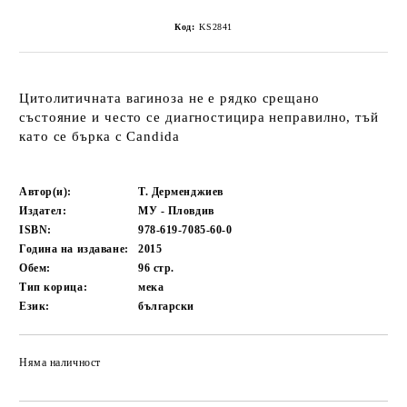
Код:
KS2841
Цитолитичната вагиноза не е рядко срещано
състояние и често се диагностицира неправилно, тъй
като се бърка с Candida
Автор(и):
Т. Дерменджиев
Издател:
МУ - Пловдив
ISBN:
978-619-7085-60-0
Година на издаване:
2015
Обем:
96
стр.
Тип корица:
мека
Език:
български
Няма наличност
Добави в желани