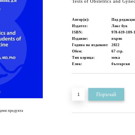
Tests of Obstetrics and Gyne
Автор(и):
Под редакция
Издател:
Лакс бук
ISBN:
978-619-189-
Издание:
първо
Година на издаване:
2022
Обем:
67
стр.
Тип корица:
мека
Език:
български
Добави в желани
цени продукта