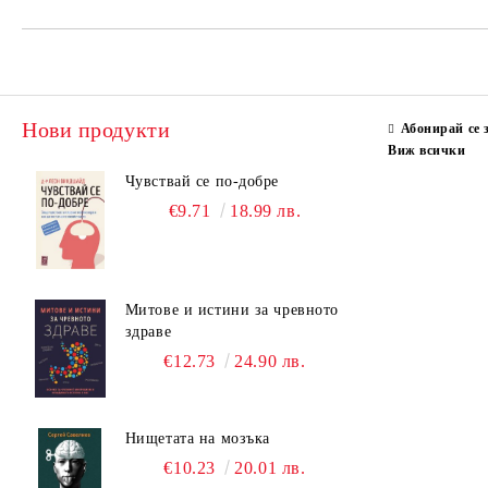
Нови продукти
Абонирай се 
Виж всички
Чувствай се по-добре
€9.71
18.99 лв.
Митове и истини за чревното
здраве
€12.73
24.90 лв.
Нищетата на мозъка
€10.23
20.01 лв.