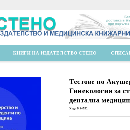
КНИГИ НА ИЗДАТЕЛСТВО СТЕНО
СПИСА
Тестове по Акуше
Гинекология за ст
дентална медици
Код:
KS4552