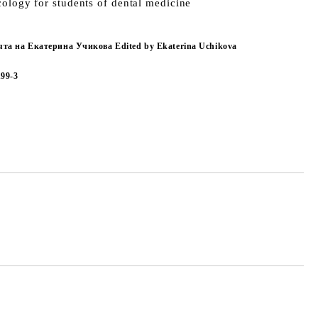
cology for students of dental medicine
та на Екатерина Учикова Edited by Ekaterina Uchikova
199-3