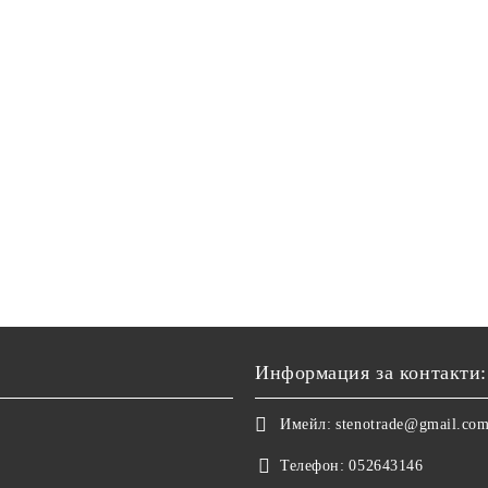
Информация за контакти:
Имейл:
stenotrade@gmail.co
Телефон:
052643146