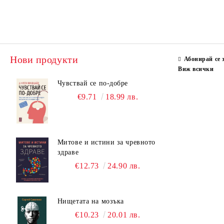
Нови продукти
Абонирай се 
Виж всички
Чувствай се по-добре
€9.71
18.99 лв.
Митове и истини за чревното
здраве
€12.73
24.90 лв.
Нищетата на мозъка
€10.23
20.01 лв.