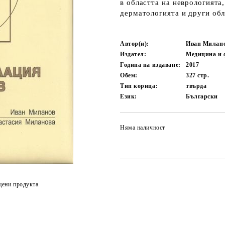
в областта на неврологията
дерматологията и други об
Автор(и):
Иван Милано
Издател:
Медицина и 
Година на издаване:
2017
Обем:
327
стр.
Тип корица:
твърда
Език:
Български
Няма наличност
цени продукта