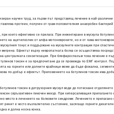
зиран научен труд, за първи път представящ лечение в най-различни 
ставлява протеин, получен от грам-положителния анаеробен бактерий Cl
 при които ефективно се прилага: При инжектиране в мускула ботулин
нето на ацетилхолин от алфа-мотоневроните, но и от гама-мотоневрон
 мускулния тонус и поддържане на мускулните контракции при спастичн
ри мигрена. Ефектът върху невропатната болка се осъществява посред
 на централната сензитизация. При блефароспазъм това лечение е пъ
ботулинов токсин е за предпочитане да се провежда по ЕМГ контрол. 
ята на горните или долните крайници може да бъде фокална, сегментн
олкова по-добър е ефектът. Приложението на ботулинов токсин има доб
отулинов токсин в детрузорния мускул води до потискане отделянето
ексен свръхактивен пикочен мехур. При хиперсаливация прилагането 
ено място в лечението на болковите синдроми. Лечението е прилагано 
ят ринит е често възпалително състояние, засягащо горните дихателни
една и долна носна конха.