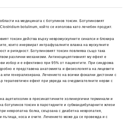
области на медицината с ботулинов токсин. Ботулиновият
ostridium botulinum, който се използва като лечебен продукт.
овият токсин действа върху невромускулните синапси и блокира
ите, които инервират интрафузалните влакна на мускулните
ост и ригидност. Ботулиновият токсин повлиява също така
ством различни механизми. Антиноцицептивният му ефект е
рви избор и е ефективно при 95% от пациентите. При синдрома
Подробно е представена анатомията и физиологията на лицевите
а или генерализирана. Лечението на всички фокални дистонии с
ър терапевтичен ефект при увреда на очедвигателните нерви с
 на ацетилхолин в пресинаптичните холинергични терминали и
на ботулинов токсин в паротидните и субмандибуларните жлези
при невропатна болка, свързана с диабетна невропатия,
 пътища, носа и очите. Лечението може да се провежда и с