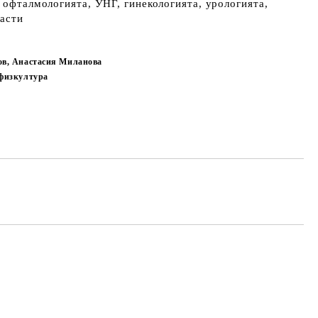
, офталмологията, УНГ, гинекологията, урологията,
ласти
в, Анастасия Миланова
физкултура
Добави в желани