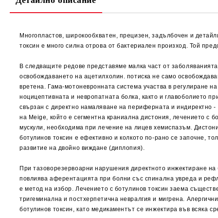
Детайлно описание
Многопластов, широкообхватен, прецизен, задълбочен и детайли
токсин е много силна отрова от бактериален произход. Той пред
В следващите редове представяме малка част от заболяванията,
освобождаването на ацетилхолин. потиска не само освобождава
вретена. Гама-мотоневронната система участва в регулиране на
ноцицептивната и невропатната болка, както и главоболието п
свързан с директно намаляване на периферната и индиректно -
на Meige, който е сегментна краниална дистония, лечението с 
мускули, необходима при лечение на лицев хемиспазъм. Дистони
ботулинов токсин е ефективно и колкото по-рано се започне, т
развитие на двойно виждане (диплопия).
При тазоворезервоарни нарушения директното инжектиране на б
повлиява аферентацията при болни със спинална увреда и рефл
е метод на избор. Лечението с ботулинов токсин заема съществ
тригеминална и постхерпетична невралгия и мигрена. Алергични
ботулинов токсин, като медикаментът се инжектира във всяка ср