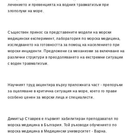
лечението и превенцията на водния травматизъм при
злополуки на море.
Съществен принос са представените модели на морски
медицински експеримент, лаборатория по морска медицина,
изследването на готовността за помощ на населението при
морски инциденти. Предложени са механизми за включване на
различни структури в преодоляването на екстремни ситуации
с воден травматизъм.
Научният труд акцентира върху приложната част - препоръки
за оцеляване в критична ситуация на море, което го прави
особено ценен за морски лица и специалисти.
Димитър Ставрев е първият хабилитиран преподавател по
морска медицина в България. Той ръководи обучението по
морска медицина в Медицински университет - Варна.