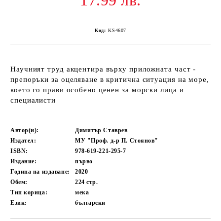
17.99 лв.
Код:
KS4607
Научният труд акцентира върху приложната част -
препоръки за оцеляване в критична ситуация на море,
което го прави особено ценен за морски лица и
специалисти
Автор(и):
Димитър Ставрев
Издател:
МУ "Проф. д-р П. Стоянов"
ISBN:
978-619-221-295-7
Издание:
първо
Година на издаване:
2020
Обем:
224
стр.
Тип корица:
мека
Език:
български