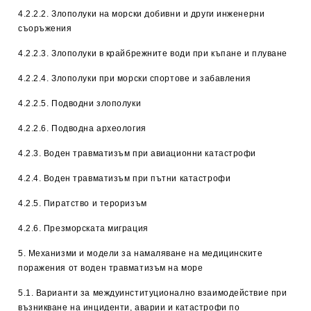
4.2.2.2. Злополуки на морски добивни и други инженерни
съоръжения
4.2.2.3. Злополуки в крайбрежните води при къпане и плуване
4.2.2.4. Злополуки при морски спортове и забавления
4.2.2.5. Подводни злополуки
4.2.2.6. Подводна археология
4.2.3. Воден травматизъм при авиационни катастрофи
4.2.4. Воден травматизъм при пътни катастрофи
4.2.5. Пиратство и тероризъм
4.2.6. Презморската миграция
5. Механизми и модели за намаляване на медицинските
поражения от воден травматизъм на море
5.1. Варианти за междуинституционално взаимодействие при
възникване на инциденти, аварии и катастрофи по