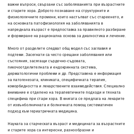
важни въпроси, свързани със заболяванията при възрастните
и старите хора. Доброто познаване на структурните и
физиологичните промени, които настъпват със стареенето, и
на основната патофизиология на заболяванията в
напреднала възраст е предпоставка за правилното разбиране
и формиране на рационална основа за диагностика и лечение.
Много от разделите следват общ модел със заглавия и
подтеми. Засегнати са често срещани заболявания или
състояния, засягащи сърдечно-съдовата,
пикочоотделителната и ендокринната система,
дерматологични проблеми и др. Представена е информация
за патогенезата, клиниката, специфичната терапия,
коморбидността и лекарствените взаимодействия. Специално
внимание е отделено на терапевтичните подходи и тяхната
специфика при стари хора. В книгата се предлага на лекарите
от извънболничната и болничната помощ систематичен
подход към гериатричната медицина.
Науката за старческата възраст и медицината за възрастните
и старите хора са интересни, разнообразни и