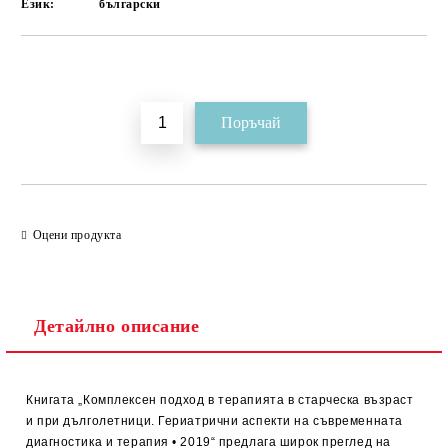
Език:
български
Добави в желани
Оцени продукта
Детайлно описание
Книгата „Комплексен подход в терапията в старческа възраст
и при дълголетници. Гериатрични аспекти на съвременната
диагностика и терапия • 2019“ предлага широк преглед на