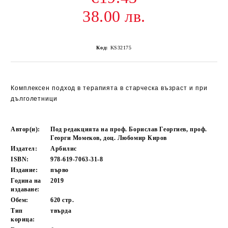
38.00 лв.
Код:
KS32175
Комплексен подход в терапията в старческа възраст и при
дълголетници
Автор(и):
Под редакцията на проф. Борислав Георгиев, проф.
Георги Момеков, доц. Любомир Киров
Издател:
Арбилис
ISBN:
978-619-7063-31-8
Издание:
първо
Година на
2019
издаване:
Обем:
620
стр.
Тип
твърда
корица: