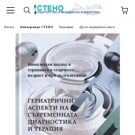
Начало
Книжарница СТЕНО
Медицина
Други медицински книги