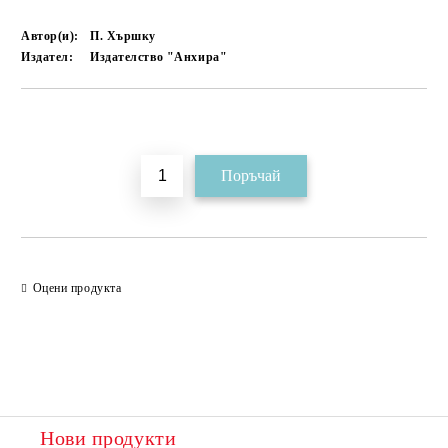
Автор(и):
П. Хършку
Издател:
Издателство "Анхира"
Добави в желани
Оцени продукта
Нови продукти