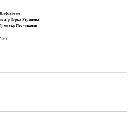
 Шефдьовил
я: д-р Зорка Угринова
 Димитър Пехливанов
7-5-2