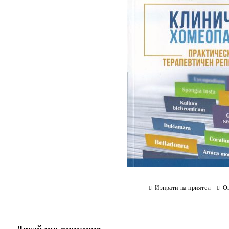
Изпрати на приятел
О