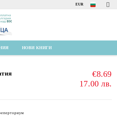
EUR
НИЯ
НОВИ КНИГИ
€8.69
атия
17.00 лв.
 реперториум