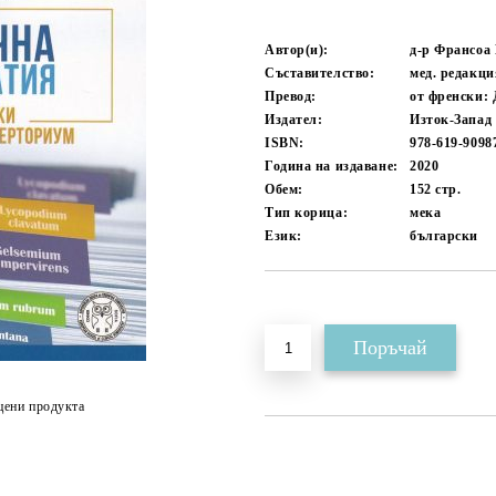
Автор(и):
д-р Франсоа
Съставителство:
мед. редакци
Превод:
от френски:
Издател:
Изток-Запад
ISBN:
978-619-9098
Година на издаване:
2020
Обем:
152
стр.
Тип корица:
мека
Език:
български
Добави в желани
цени продукта