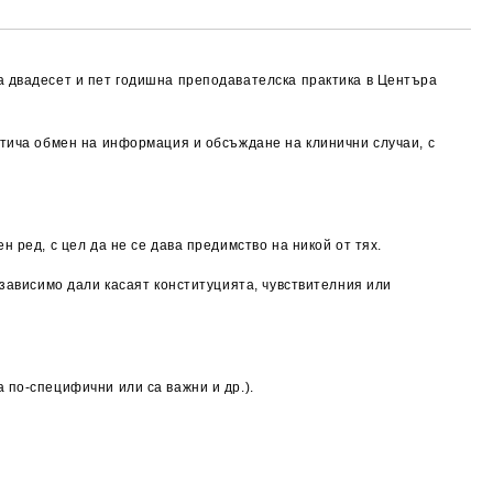
а двадесет и пет годишна преподавателска практика в Центъра
отича обмен на информация и обсъждане на клинични случаи, с
 ред, с цел да не се дава предимство на никой от тях.
езависимо дали касаят конституцията, чувствителния или
 по-специфични или са важни и др.).