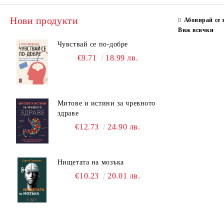
Нови продукти
Абонирай се 
Виж всички
Чувствай се по-добре
€9.71
18.99 лв.
Митове и истини за чревното
здраве
€12.73
24.90 лв.
Нищетата на мозъка
€10.23
20.01 лв.