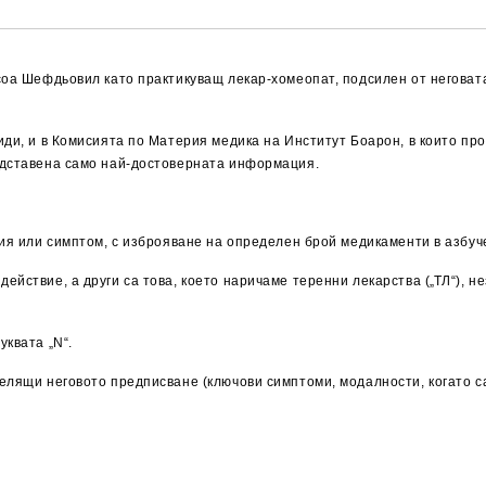
соа Шефдьовил като практикуващ лекар-хомеопат, подсилен от неговат
иди, и в Комисията по Материя медика на Институт Боарон, в които пр
едставена само най-достоверната информация.
ия или симптом, с изброяване на определен брой медикаменти в азбучен
йствие, а други са това, което наричаме теренни лекарства („ТЛ“), н
укватa „N“.
елящи неговото предписване (ключови симптоми, модалности, когато са