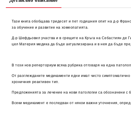
Детайлно описание
Тази книга обобщава тридесет и пет годишния опит на д-р Фран
за обучение и развитие на хомеопатията.
Д-р Шефдьовил участва и в срещите на Кръга на Себастиян де Г
цел Материя медика да бъде актуализирана и в нея да бъде пр
В този нов реперториум всяка рубрика отговаря на една патолог
От разглежданите медикаменти едни имат чисто симптоматично де
хроничния реактивен тип.
Предложенията за лечение на нови патологии са обозначени с б
Всеки медикамент е последван от някои важни уточнения, опред