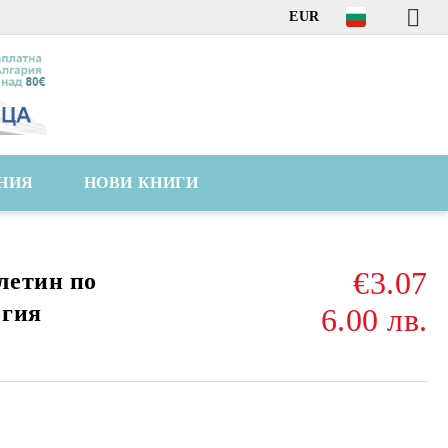
EUR
НИЯ
НОВИ КНИГИ
€3.07
летин по
огия
6.00 лв.