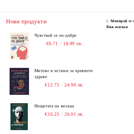
Нови продукти
Абонирай се 
Виж всички
Чувствай се по-добре
€9.71
18.99 лв.
Митове и истини за чревното
здраве
€12.73
24.90 лв.
Нищетата на мозъка
€10.23
20.01 лв.