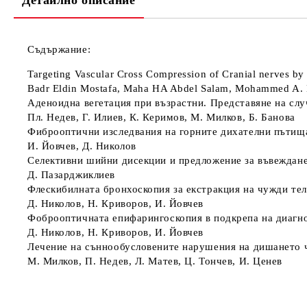
Детайлно описание
Съдържание:
Targeting Vascular Cross Compression of Cranial nerves by M
Badr Eldin Mostafa, Maha HA Abdel Salam, Mohammed A. El
Аденоидна вегетация при възрастни. Представяне на слу
Пл. Недев, Г. Илиев, К. Керимов, М. Милков, Б. Банова
Фиброоптични изследвания на горните дихателни пътища
И. Йовчев, Д. Николов
Селективни шийни дисекции и предложение за въвеждане
Д. Пазарджиклиев
Флескибилната бронхоскопия за екстракция на чужди тел
Д. Николов, Н. Криворов, И. Йовчев
Фоброоптичната епифарингоскопия в подкрепа на диагно
Д. Николов, Н. Криворов, И. Йовчев
Лечение на съннообусловените нарушения на дишането ч
М. Милков, П. Недев, Л. Матев, Ц. Тончев, И. Ценев