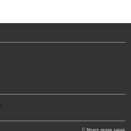
m
Моите лични данни