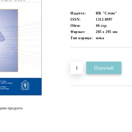
Издател:
ИК "Стено"
ISSN:
1312-6997
Обем:
46
стр.
Формат:
205 x 295
мм
Тип корица:
мека
Добави в желани
цени продукта