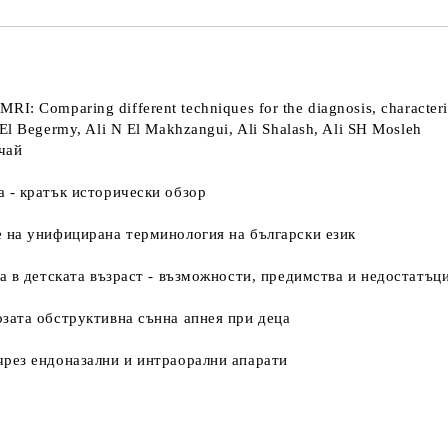
RI: Comparing different techniques for the diagnosis, characteriza
 Begermy, Ali N El Makhzangui, Ali Shalash, Ali SH Mosleh
чай
 - кратък исторически обзор
 на унифицирана терминология на български език
а в детската възраст - възможности, предимства и недостатъц
зата обструктивна сънна апнея при деца
рез ендоназални и интраорални апарати