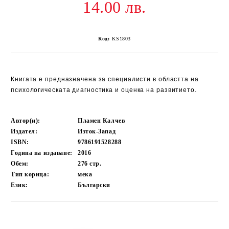
14.00 лв.
Код:
KS1803
Книгата е предназначена за специалисти в областта на
психологическата диагностика и
оценка на развитието.
Автор(и):
Пламен Калчев
Издател:
Изток-Запад
ISBN:
9786191528288
Година на издаване:
2016
Обем:
276
стр.
Тип корица:
мека
Език:
Български
Добави в желани