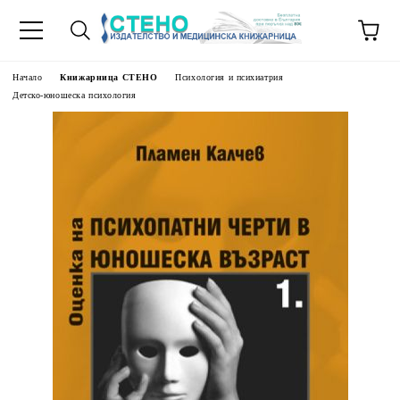
Начало
Книжарница СТЕНО
Психология и психиатрия
Детско-юношеска психология