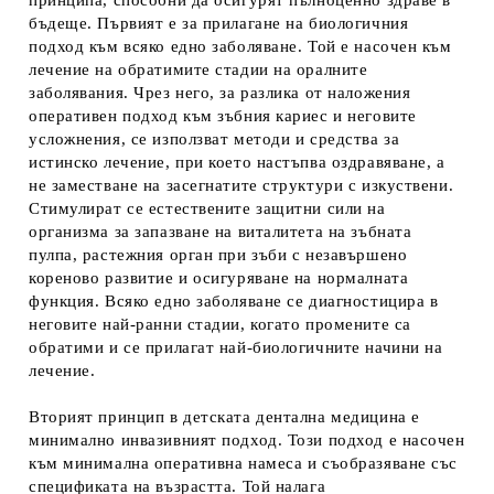
принципа, способни да осигурят пълноценно здраве в
бъдеще. Първият е за прилагане на биологичния
подход към всяко едно заболяване. Той е насочен към
лечение на обратимите стадии на оралните
заболявания. Чрез него, за разлика от наложения
оперативен подход към зъбния кариес и неговите
усложнения, се използват методи и средства за
истинско лечение, при което настъпва оздравяване, а
не заместване на засегнатите структури с изкуствени.
Стимулират се естествените защитни сили на
организма за запазване на виталитета на зъбната
пулпа, растежния орган при зъби с незавършено
кореново развитие и осигуряване на нормалната
функция. Всяко едно заболяване се диагностицира в
неговите най-ранни стадии, когато промените са
обратими и се прилагат най-биологичните начини на
лечение.
Вторият принцип в детската дентална медицина е
минимално инвазивният подход. Този подход е насочен
към минимална оперативна намеса и съобразяване със
спецификата на възрастта. Той налага