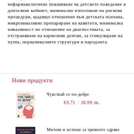
нефармакологично повлияване на детското поведение в
денталния кабинет, минимално използване на рискови
процедури, щадящо отношение към детската психика,
микроинвазивно препариране на кавитети, минимална
инвазивност по отношение на диагностиката, за
отстраняване на кариозния дентин, за стимулиране на
пулпа, периапикалните структури и пародонта.
Нови продукти
Чувствай се по-добре
€9.71
18.99 лв.
Митове и истини за чревното здраве