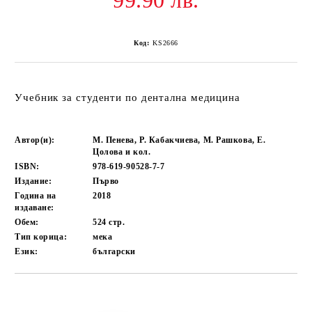
99.90 лв.
Код:
KS2666
Учебник за студенти по дентална медицина
Автор(и):
М. Пенева, Р. Кабакчиева, М. Рашкова, Е.
Цолова и кол.
ISBN:
978-619-90528-7-7
Издание:
Първо
Година на
2018
издаване:
Обем:
524
стр.
Тип корица:
мека
Език:
български
Добави в желани