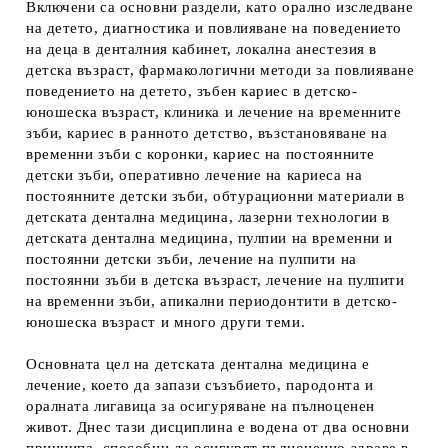
Включени са основни раздели, като орално изследване
на детето, диагностика и повлияване на поведението
на деца в денталния кабинет, локална анестезия в
детска възраст, фармакологични методи за повлияване
поведението на детето, зъбен кариес в детско-
юношеска възраст, клиника и лечение на временните
зъби, кариес в ранното детство, възстановяване на
временни зъби с коронки, кариес на постоянните
детски зъби, оперативно лечение на кариеса на
постоянните детски зъби, обтурационни материали в
детската дентална медицина, лазерни технологии в
детската дентална медицина, пулпии на временни и
постоянни детски зъби, лечение на пулпити на
постоянни зъби в детска възраст, лечение на пулпити
на временни зъби, апикални периодонтити в детско-
юношеска възраст и много други теми.
Основната цел на детската дентална медицина е
лечение, което да запази съзъбието, пародонта и
оралната лигавица за осигуряване на пълноценен
живот. Днес тази дисциплина е водена от два основни