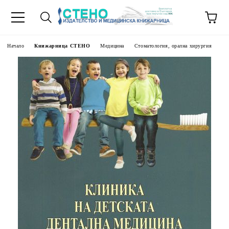
Начало
Книжарница СТЕНО
Медицина
Стоматология, орална хирургия