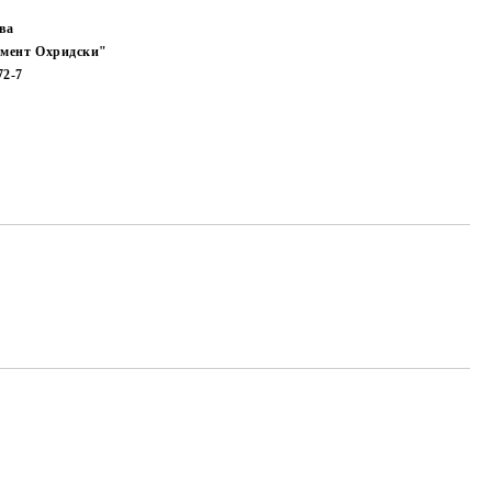
ва
мент Охридски"
72-7