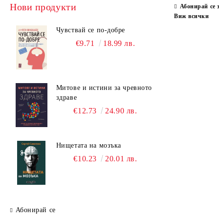
Нови продукти
Абонирай се 
Виж всички
Чувствай се по-добре
€9.71
18.99 лв.
Митове и истини за чревното
здраве
€12.73
24.90 лв.
Нищетата на мозъка
€10.23
20.01 лв.
Абонирай се