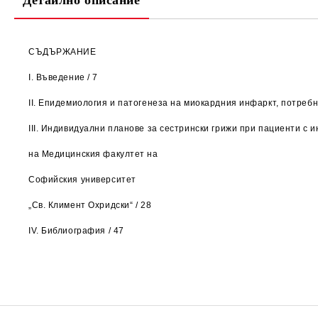
Детайлно описание
СЪДЪРЖАНИЕ
I. Въведение / 7
II. Епидемиология и патогенеза на миокардния инфаркт, потребн
III. Индивидуални планове за сестрински грижи при пациенти с 
на Медицинския факултет на
Софийския университет
„Св. Климент Охридски“ / 28
IV. Библиография / 47