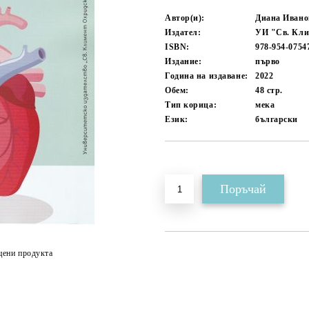
Автор(и):
Диана Ивано
Издател:
УИ "Св. Кли
ISBN:
978-954-0754
Издание:
първо
Година на издаване:
2022
Обем:
48
стр.
Тип корица:
мека
Език:
български
Добави в желани
цени продукта