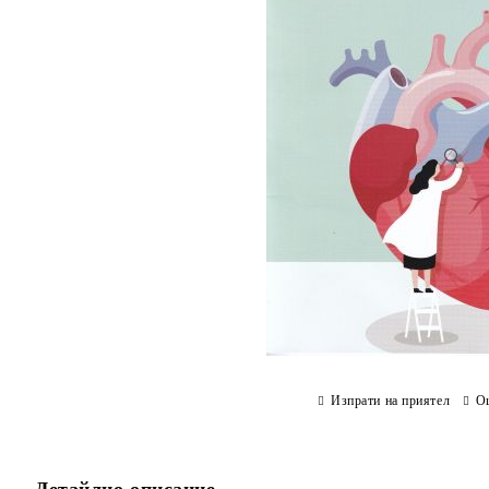
Изпрати на приятел
О