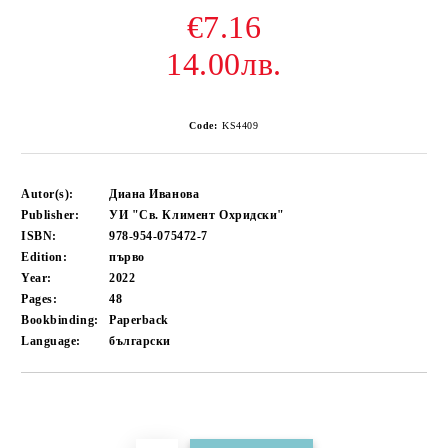
€7.16
14.00лв.
Code:
KS4409
Autor(s):
Диана Иванова
Publisher:
УИ "Св. Климент Охридски"
ISBN:
978-954-075472-7
Edition:
първо
Year:
2022
Pages:
48
Bookbinding:
Paperback
Language:
български
Add to wishlist