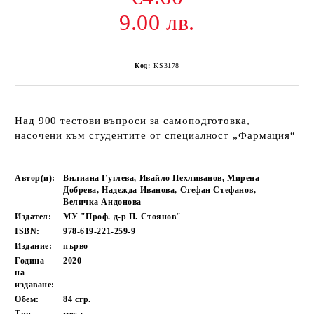
9.00 лв.
Код:
KS3178
Над 900 тестови въпроси за самоподготовка,
насочени към студентите от специалност „Фармация“
Автор(и):
Вилиана Гуглева, Ивайло Пехливанов, Мирена
Добрева, Надежда Иванова, Стефан Стефанов,
Величка Андонова
Издател:
МУ "Проф. д-р П. Стоянов"
ISBN:
978-619-221-259-9
Издание:
първо
Година
2020
на
издаване:
Обем:
84
стр.