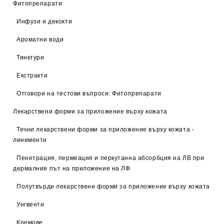
Фитопрепарати
Инфузи и декокти
Ароматни води
Тинктури
Екстракти
Отговори на тестови въпроси: Фитопрепарати
Лекарствени форми за приложение върху кожата
Течни лекарствени форми за приложение върху кожата -
линименти
Пенетрация, пермеация и перкутанна абсорбция на ЛВ при
дермалния път на приложение на ЛФ
Полутвърди лекарствени форми за приложение върху кожата
Унгвенти
Кремове