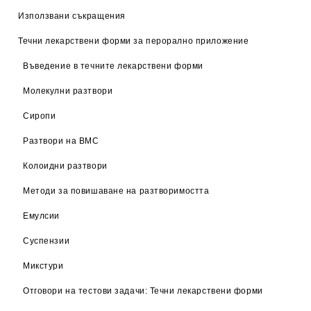
Използвани съкращения
Течни лекарствени форми за перорално приложение
Въведение в течните лекарствени форми
Молекулни разтвори
Сиропи
Разтвори на ВМС
Колоидни разтвори
Методи за повишаване на разтворимостта
Емулсии
Суспензии
Микстури
Отговори на тестови задачи: Течни лекарствени форми