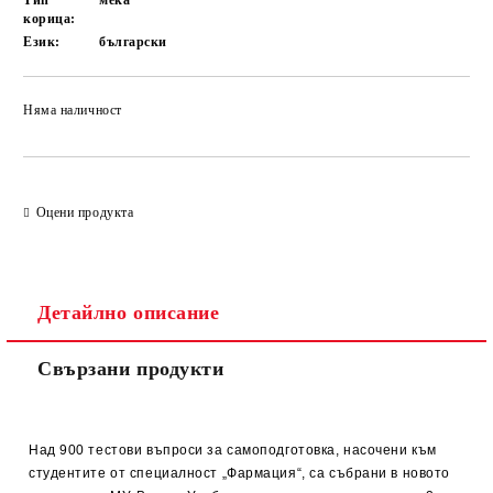
Тип
мека
корица:
Език:
български
Няма наличност
Добави в желани
Оцени продукта
Детайлно описание
Свързани продукти
Над 900 тестови въпроси за самоподготовка, насочени към
студентите от специалност „Фармация“, са събрани в новото