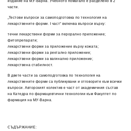
издание на МУ-Варна. Учебното помагало е разделено в 2
части.
„Тестови въпроси за самоподготовка по технология на
лекарствените форми. I част“ включва въпроси върху:
течни лекарствени форми за перорално приложение;
фитопрепарати;
лекарствени форми за приложение върху кожата;
лекарствени форми за ректално приложение;
лекарствени форми за вагинално приложение;
лекарствена стабилност.
В двете части за самоподготовка по технология на
лекарствените форми са публикувани и отговорите към всички
въпроси. Авторският колектив е част от академичния състав
на Катедра по фармацевтични технологии към Факултет по
фармация на МУ-Варна.
СЪДЪРЖАНИЕ: