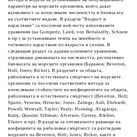
параметри на морските организми, които дават
възможност за изчисляване числеността и биомасата
на съответните видове. В раздела "Възраст и
нарастване" са посочени най-често използваните
уравнения (на Gompertz, Laird, von Bertalanffy, Schnute
и пр.) за установяване темпа на линейното и
тегловното нарастване по възрасти и сезони. В
следващия раздел са дадени основните уравнения,
отразяващи динамиката на числеността, респективно
биомасата на морските организми (Баранов; Beverton,
Ноlt; Jones; Ricker). В разделите за общата,
риболовната и естествената смъртност на морските
организми са посочени съответните методи за
изчисляване стойностите на коефициентите на общата,
риболовната и естествената смъртност (Beverton, Ноlt;
Sparre, Venema; Неincke; Jones, Zalinge; Ault, Ehrhardt;
Рowell, Weterall; Тауlor; Раuly; Ноеning; А1аgaraja,
Кutty, Quasim; Silliman; Аlverson, Сurney, Rikhter,
Еfanov и пр). В раздела за оптималното равнище на
коефициента на риболовна смъртност са разгледани
моделите на Веverton, Ноlt; Jones; Ricker, както и