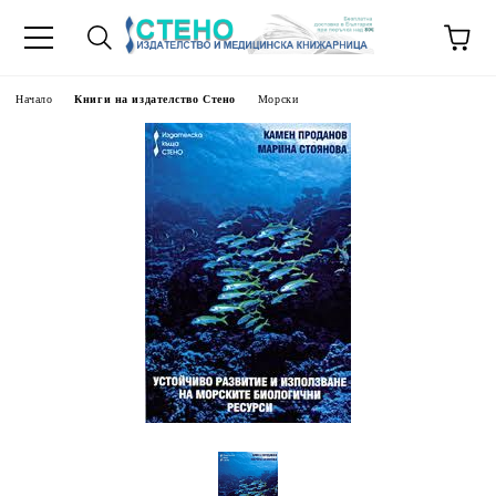
Начало
Книги на издателство Стено
Морски