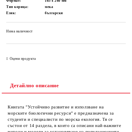
Формат:
165 x 240
мм
Тип корица:
мека
Език:
български
Няма наличност
Добави в желани
Оцени продукта
Детайлно описание
Книгата "Устойчиво развитие и използване на
морските биологични ресурси" е предназначена за
студенти и специалисти по морска екология. Тя се
състои от 14 раздела, в които са описани най-важните
методи и модели за установяване на популационните