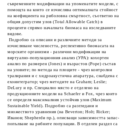
съвременните модификации на упоменатите модели, с
помощта на които се изчислява оптималната стойност
на коефициента на риболовна смъртност, съответно на
общия допустим улов (Тotal Allowable Catch) в
проценти спрямо началната биомаса на изследваните
видове.
Подробно са описани и различните методи за
изчисляване числеността, респективно биомасата на
морските организми - различни модификации на
виртуално-популационния анализ (УРА): кохортен
анализ по размерен (Jones) и възрастов (Роре) състав
на уловите; по метода на площите - чрез контролни
тралирания и с хидроакустична апаратура, снабдена с
ехоинтегратор; чрез методите на Graham; Leslie;
DeLury и пр. Специално място е отделено на
продукционните модели на Schaefer и Fох, чрез които
се определя максималния устойчив улов (Махimum
Sustainable Yield). Подробно са разгледани и
множеството уравнения (на Beverton; Holt; Ricker;
Иванов; Shepherdи пр.), описващи зависимостта запас-
попълване на рибните популации. В отделен раздел са