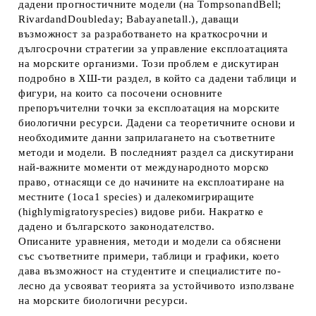
дадени прогностичните модели (на ТоmpsonandBell;
RivardandDoubleday; Babayanetall.), даващи
възможност за разработването на краткосрочни и
дългосрочни стратегии за управление експлоатацията
на морските организми. Този проблем е дискутиран
подробно в ХШ-ти раздел, в който са дадени таблици и
фигури, на които са посочени основните
препоръчителни точки за експлоатация на морските
биологични ресурси. Дадени са теоретичните основи и
необходимите данни зaприлагането на съответните
методи и модели. В последният раздел са дискутирани
най-важните моменти от международното морско
право, отнасящи се до начините на експлоатиране на
местните (1оса1 species) и далекомигриращите
(highlymigratoryspecies) видове риби. Накратко е
дадено и българското законодателство.
Описаните уравнения, методи и модели са обяснени
със съответните примери, таблици и графики, което
дава възможност на студентите и специалистите по-
лесно да усвояват теорията за устойчивото използване
на морските биологични ресурси.