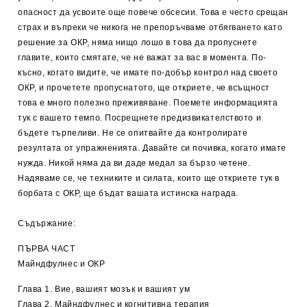
опасност да усвоите още повече обсесии. Това е често срещан
страх и въпреки че никога не препоръчваме отбягването като
решение за ОКР, няма нищо лошо в това да пропуснете
главите, които смятате, че не важат за вас в момента. По-
късно, когато видите, че имате по-добър контрол над своето
ОКР, и прочетете пропуснатото, ще откриете, че всъщност
това е много полезно преживяване. Поемете информацията
тук с вашето темпо. Посрещнете предизвикателството и
бъдете търпеливи. Не се опитвайте да контролирате
резултата от упражненията. Давайте си почивка, когато имате
нужда. Никой няма да ви даде медал за бързо четене.
Надяваме се, че техниките и силата, които ще откриете тук в
борбата с ОКР, ще бъдат вашата истинска награда.
Съдържание:
ПЪРВА ЧАСТ
Майндфулнес и ОКР
Глава 1. Вие, вашият мозък и вашият ум
Глава 2. Майндфулнес и когнитивна терапия