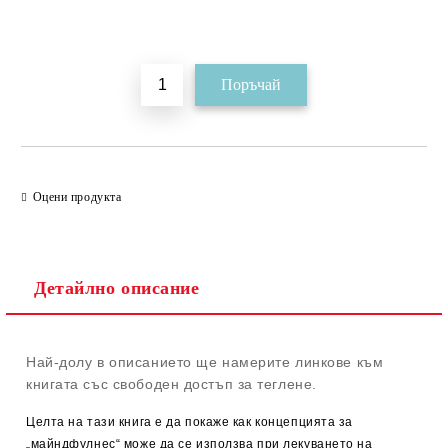
Добави в желани
Оцени продукта
Детайлно описание
Най-долу в описанието ще намерите линкове към
книгата със свободен достъп за теглене.
Целта на тази книга е да покаже как концепцията за
„майндфулнес“ може да се използва при лекуването на