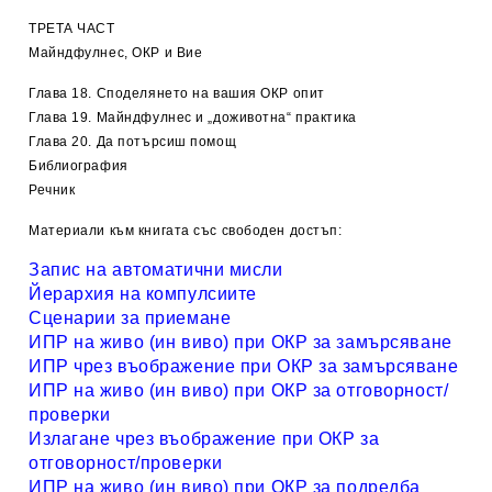
ТРЕТА ЧАСТ
Майндфулнес, ОКР и Вие
Глава 18. Споделянето на вашия ОКР опит
Глава 19. Майндфулнес и „доживотна“ практика
Глава 20. Да потърсиш помощ
Библиография
Речник
Материали към книгата със свободен достъп:
Запис на автоматични мисли
Йерархия на компулсиите
Сценарии за приемане
ИПР на живо (ин виво) при ОКР за замърсяване
ИПР чрез въображение при ОКР за замърсяване
ИПР на живо (ин виво) при ОКР за отговорност/
проверки
Излагане чрез въображение при ОКР за
отговорност/проверки
ИПР на живо (ин виво) при ОКР за подредба