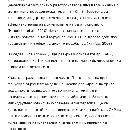
„обсесивно-компулсивно разстройство“ (ОКР) в комбинация с
„когнитивно-поведенческа терапия“ (КПТ). Посочена за
златния стандарт при лечение на ОКР, КПТ значително и
ефективно намалява симптомите на разстройството.
(Houghton et al., 2010) Изследванията показват, че
интегрирането на майндфулнес към КПТ не просто допълва
терапевтичния ефкет, а дори го подобрява (Fairfax, 2008)
В следващите страници ще разкрием основните прийоми,
използвани в КПТ, и как включването на майндфулнес може да
подпомогне лечението.
Книгата е разделена на три части. Първата от тях ще се
фокусира върху изграждане на базово разбиране на трите
модалности: майндфулнес, когнитивна терапия и
поведенческа терапия, които се комбинират в базирана на
майндфулнес когнитивно-поведенческа терапия. Ще се
запознаете в детайли с основните техники за работа с ОКР на
всяка от модалностите: осъзнато приемане, оспорване на
когнитивните изкривявания и излагане и превенция на
реакцията.