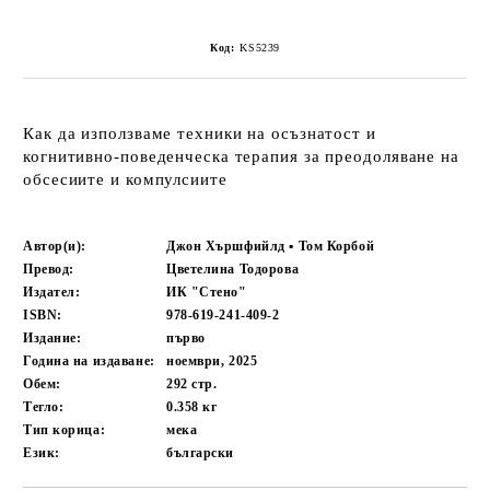
Код:
KS5239
Как да използваме техники на осъзнатост и
когнитивно-поведенческа терапия за преодоляване на
обсесиите и компулсиите
Автор(и):
Джон Хършфийлд ▪ Том Корбой
Превод:
Цветелина Тодорова
Издател:
ИК "Стено"
ISBN:
978-619-241-409-2
Издание:
първо
Година на издаване:
ноември, 2025
Обем:
292
стр.
Тегло:
0.358
кг
Тип корица:
мека
Език:
български