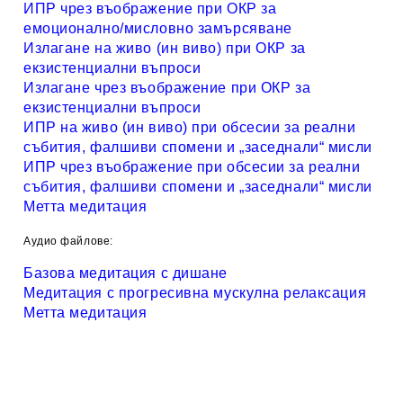
ИПР чрез въображение при ОКР за
емоционално/мисловно замърсяване
Излагане на живо (ин виво) при ОКР за
екзистенциални въпроси
Излагане чрез въображение при ОКР за
екзистенциални въпроси
ИПР на живо (ин виво) при обсесии за реални
събития, фалшиви спомени и „заседнали“ мисли
ИПР чрез въображение при обсесии за реални
събития, фалшиви спомени и „заседнали“ мисли
Метта медитация
Аудио файлове:
Базова медитация с дишане
Медитация с прогресивна мускулна релаксация
Метта медитация