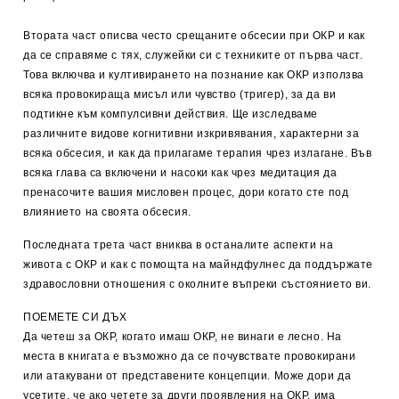
Втората част описва често срещаните обсесии при ОКР и как
да се справяме с тях, служейки си с техниките от първа част.
Това включва и култивирането на познание как ОКР използва
всяка провокираща мисъл или чувство (тригер), за да ви
подтикне към компулсивни действия. Ще изследваме
различните видове когнитивни изкривявания, характерни за
всяка обсесия, и как да прилагаме терапия чрез излагане. Във
всяка глава са включени и насоки как чрез медитация да
пренасочите вашия мисловен процес, дори когато сте под
влиянието на своята обсесия.
Последната трета част вниква в останалите аспекти на
живота с ОКР и как с помощта на майндфулнес да поддържате
здравословни отношения с околните въпреки състоянието ви.
ПОЕМЕТЕ СИ ДЪХ
Да четеш за ОКР, когато имаш ОКР, не винаги е лесно. На
места в книгата е възможно да се почувствате провокирани
или атакувани от представените концепции. Може дори да
усетите, че ако четете за други проявления на ОКР, има