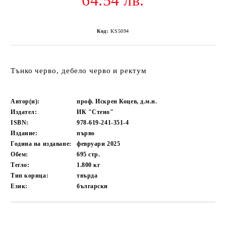
64.54 лв.
Код:
KS5094
Тънко черво, дебело черво и ректум
Автор(и):
проф. Искрен Коцев, д.м.н.
Издател:
ИК "Стено"
ISBN:
978-619-241-351-4
Издание:
първо
Година на издаване:
февруари 2025
Обем:
695
стр.
Тегло:
1.800
кг
Тип корица:
твърда
Език:
български
Добави в желани