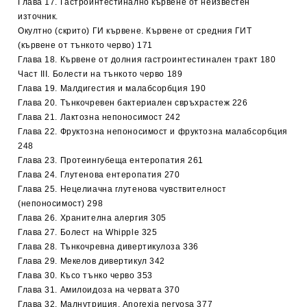
Глава 17. Гастроинтестинално кървене от неизвестен
източник.
Окултно (скрито) ГИ кървене. Кървене от средния ГИТ
(кървене от тънкото черво) 171
Глава 18. Кървене от долния гастроинтестинален тракт 180
Част III. Болести на тънкото черво 189
Глава 19. Малдигестия и малабсорбция 190
Глава 20. Тънкочревен бактериален свръхрастеж 226
Глава 21. Лактозна непоносимост 242
Глава 22. Фруктозна непоносимост и фруктозна малабсорбция
248
Глава 23. Протеингубеща ентеропатия 261
Глава 24. Глутенова ентеропатия 270
Глава 25. Нецелиачна глутенова чувствителност
(непоносимост) 298
Глава 26. Хранителна алергия 305
Глава 27. Болест на Whipple 325
Глава 28. Тънкочревна дивертикулоза 336
Глава 29. Мекелов дивертикул 342
Глава 30. Късо тънко черво 353
Глава 31. Амилоидоза на червата 370
Глава 32. Малнутриция. Anorexia nervosa 377