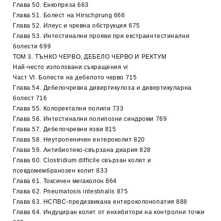
Глава 50. Енкопреза 663
Глава 51. Болест на Hirschprung 666
Глава 52. Илеус и чревна обструкция 675
Глава 53. Интестинални прояви при екстраинтестинални
болести 699
ТОМ 3. ТЪНКО ЧЕРВО, ДЕБЕЛО ЧЕРВО И РЕКТУМ
Най-често използвани съкращения vi
Част VI. Болести на дебелото черво 715
Глава 54. Дебелочревна дивертикулоза и дивертикуларна
болест 716
Глава 55. Колоректални полипи 733
Глава 56. Интестинални полипозни синдроми 769
Глава 57. Дебелочревни язви 815
Глава 58. Неутропеничен ентероколит 820
Глава 59. Антибиотико-свързана диария 828
Глава 60. Clostridium difficile свързан колит и
псевдомембранозен колит 833
Глава 61. Токсичен мегаколон 864
Глава 62. Pneumatosis intestinalis 875
Глава 63. НСПВС-предизвикана ентероколонопатия 888
Глава 64. Индуциран колит от инхибитори на контролни точки