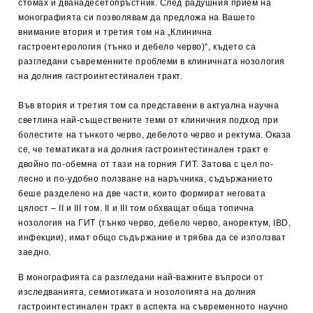
стомах и дванадесетопръстник. След радушния прием на
монографията си позволявам да предложа на Вашето
внимание втория и третия том на „Клинична
гастроентерология (тънко и дебело черво)“, където са
разгледани съвременните проблеми в клиничната нозология
на долния гастроинтестинален тракт.
Във втория и третия том са представени в актуална научна
светлина най-съществените теми от клиничния подход при
болестите на тънкото черво, дебелото черво и ректума. Оказа
се, че тематиката на долния гастроинтестинален тракт е
двойно по-обемна от тази на горния ГИТ. Затова с цел по-
лесно и по-удобно ползване на наръчника, съдържанието
беше разделено на две части, които формират неговата
цялост – ІІ и ІІI том. ІІ и ІІІ том обхващат обща топична
нозология на ГИТ (тънко черво, дебело черво, аноректум, IBD,
инфекции), имат общо съдържание и трябва да се използват
заедно.
В монографията са разгледани най-важните въпроси от
изследванията, семиотиката и нозологията на долния
гастроинтестинален тракт в аспекта на съвременното научно