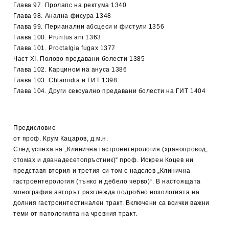
Глава 97. Пролапс на ректума 1340
Глава 98. Анална фисура 1348
Глава 99. Перианални абсцеси и фистули 1356
Глава 100. Pruritus ani 1363
Глава 101. Рroctalgia fugax 1377
Част ХІ. Полово предавани болести 1385
Глава 102. Карцином на ануса 1386
Глава 103. Chlamidia и ГИТ 1398
Глава 104. Други сексуално предавани болести на ГИТ 1404
Предисловие
от проф. Крум Кацаров, д.м.н.
След успеха на „Клинична гастроентерология (хранопровод,
стомах и дванадесетопръстник)“ проф. Искрен Коцев ни
представя втория и третия си том с надслов „Клинична
гастроентерология (тънко и дебело черво)“. В настоящата
монография авторът разглежда подробно нозологията на
долния гастроинтестинален тракт. Включени са всички важни
теми от патологията на чревния тракт.