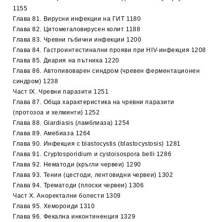
1155
Глава 81. Вирусни инфекции на ГИТ 1180
Глава 82. Цитомегаловирусен колит 1188
Глава 83. Чревни гъбични инфекции 1200
Глава 84. Гастроинтестинални прояви при НІV-инфекция 1208
Глава 85. Диария на пътника 1220
Глава 86. Автопивоварен синдром (чревен ферментационен
синдром) 1238
Част ІХ. Чревни паразити 1251
Глава 87. Обща характеристика на чревни паразити
(протозоа и хелминти) 1252
Глава 88. Giardiasis (ламблиаза) 1254
Глава 89. Амебиаза 1264
Глава 90. Инфекция с blastocystis (blastocystosis) 1281
Глава 91. Cryptosporidium и cystoisospora belli 1286
Глава 92. Нематоди (кръгли червеи) 1290
Глава 93. Тении (цестоди, лентовидни червеи) 1302
Глава 94. Трематоди (плоски червеи) 1306
Част Х. Аноректални болести 1309
Глава 95. Хемороиди 1310
Глава 96. Фекална инконтиненция 1329