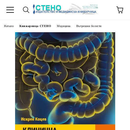
Начало
Книжарница СТЕНО
Медицина
Вътрешни болести