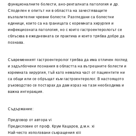
функционалните болести, ано-ректалната патология и др.
Споделен е опитът ни в областта на зачестяващите
възпалителни чревни болести. Разгледани са болестни
единици, които са на границата с коремната хирургия и
инфекциозната патология, но с които гастроентерологът се
сблъсква в ежедневната си практика и които трябва добре да
познава.
Съвременният гастроентеролог трябва да има отличен поглед
и задълбочени познания в областта на вътрешните болести и
коремната хирургия, тъй като немалка част от пациентите ни
са общи или се обръщат към гастроентеролог. В настоящото
ръководство се постарах да дам израз на тази необходима и
важна интеракция.
Съдържание:
Предговор от автора vi
Предисловие от проф. Крум Кацаров, д.м.н. xi
Най-често използвани съкращения xiii