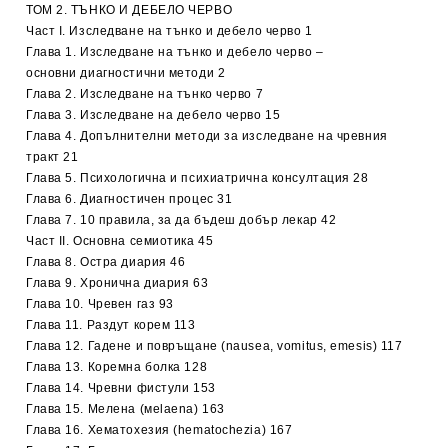
ТОМ 2. ТЪНКО И ДЕБЕЛО ЧЕРВО
Част I. Изследване на тънко и дебело черво 1
Глава 1. Изследване на тънко и дебело черво –
основни диагностични методи 2
Глава 2. Изследване на тънко черво 7
Глава 3. Изследване на дебело черво 15
Глава 4. Допълнителни методи за изследване на чревния
тракт 21
Глава 5. Психологична и психиатрична консултация 28
Глава 6. Диагностичен процес 31
Глава 7. 10 правила, за да бъдеш добър лекар 42
Част ІІ. Основна семиотика 45
Глава 8. Остра диария 46
Глава 9. Хронична диария 63
Глава 10. Чревен газ 93
Глава 11. Раздут корем 113
Глава 12. Гадене и повръщане (nausea, vomitus, emesis) 117
Глава 13. Коремна болка 128
Глава 14. Чревни фистули 153
Глава 15. Мелена (мelaena) 163
Глава 16. Хематохезия (hematochezia) 167