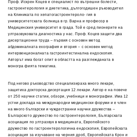
Проф. Искрен Коцев е специалист по вътрешни болести,
гастроентерология и диететика, дългогодишен ръководител
на Клиниката по хепатогастроентероло- гия в
университетската болница в гр. Варна и професор в
Медицинския университет в града. Той е сред пионерите на
ултразвуковата диагностика у нас. Проф. Коцев защити два
дисертационни труда – първия с основен метод
абдоминалната ехография и втория – с основен метод
интервенционалната гастроинтестинална ендоскопия.
Авторът има богат опит в областта на разглежданата в
моногра фията тематика.
Под негово ръководство специализираха много лекари,
защитиха докторска дисертация 12 лекари. Автор е на повече
от 250 научни статии, обзори, учебници и монографии. Има 12
устни доклада на международни медицински форуми и е член
на много български и чуждестранни научни дружества –
Българското дружество по гастроентерология, Българската
асоциация по ултразвук в медицината, Европейското
дружество по гастроентерологична ендоскопия, Европейската
асоциация за изучаване на черния дроб, Европейската Крон и