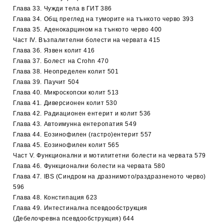
Глава 33. Чужди тела в ГИТ 386
Глава 34. Общ преглед на туморите на тънкото черво 393
Глава 35. Аденокарцином на тънкото черво 400
Част ІV. Възпалителни болести на червата 415
Глава 36. Язвен колит 416
Глава 37. Болест на Crohn 470
Глава 38. Неопределен колит 501
Глава 39. Паучит 504
Глава 40. Микроскопски колит 513
Глава 41. Диверсионен колит 530
Глава 42. Радиационен ентерит и колит 536
Глава 43. Автоимунна ентеропатия 549
Глава 44. Еозинофилен (гастро)ентерит 557
Глава 45. Еозинофилен колит 565
Част V. Функционални и мотилитетни болести на червата 579
Глава 46. Функционални болести на червата 580
Глава 47. IBS (Cиндром на дразнимото/раздразненото червo)
596
Глава 48. Констипация 623
Глава 49. Интестинална псевдообструкция
(Дебелочревна псевдообструкция) 644