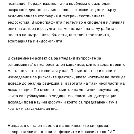
познание. Поради важността на проблема е разгледан
накратко и диагностичният процес, с някои акценти върху
абдоминалната ехография и гастроинтестиналната
ендоскопия. В монографията пестеливо е споделен и личният
опит на автора в резултат на многогодишната му работа в
полето на вътрешните болести, гастроентерологията,
ехографията и ендоскопията.
В съвременен аспект са разгледани въпросите за
„епидемията“ от колоректален карцином, който заема първите
места по честота в света и у нас. Представят се и нашите
изследвания за рисковите фактори, чието изключване може да
доведе до реална редукция в честотата на тази неопластична
локализация. По много от темите имаме лични проучвания,
които са публикувани в медицински списания, дисертации,
доклади пред научни форуми и които са представени тук в
кратък и актуализиран вид.
Направен е пълен преглед на полипозните синдроми,
колоректалните полипи, инфекциите и инвазиите на ГИТ,