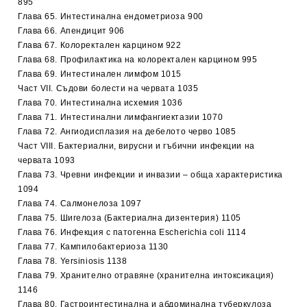
895
Глава 65. Интестинална ендометриоза 900
Глава 66. Апендицит 906
Глава 67. Колоректален карцином 922
Глава 68. Профилактика на колоректален карцином 995
Глава 69. Интестинален лимфом 1015
Част VIІ. Съдови болести на червата 1035
Глава 70. Интестинална исхемия 1036
Глава 71. Интестинални лимфангиектазии 1070
Глава 72. Ангиодисплазия на дебелото черво 1085
Част VІІІ. Бактериални, вирусни и гъбични инфекции на
червата 1093
Глава 73. Чревни инфекции и инвазии – обща характеристика
1094
Глава 74. Салмонелоза 1097
Глава 75. Шигелоза (Бактериална дизентерия) 1105
Глава 76. Инфекция с патогенна Escherichia coli 1114
Глава 77. Кампилобактериоза 1130
Глава 78. Yersiniosis 1138
Глава 79. Хранително отравяне (хранителна интоксикация)
1146
Глава 80. Гастроинтестинална и абдоминална туберкулоза