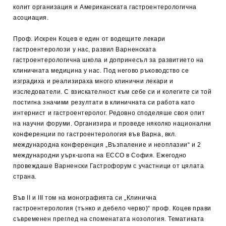
колит организация и Американската гастроентерологична
асоциация.
Проф. Искрен Коцев е един от водещите лекари
гастроентеролози у нас, развил Варненската
гастроентерологична школа и допринесъл за развитието на
клиничната медицина у нас. Под негово ръководство се
изградиха и реализираха много клинични лекари и
изследователи. С взискателност към себе си и колегите си той
постигна значими резултати в клиничната си работа като
интернист и гастроентеролог. Редовно споделяше своя опит
на научни форуми. Организира и проведе няколко национални
конференции по гастроентерология във Варна, вкл.
международна конференция „Възпаление и неоплазии“ и 2
международни уърк-шопа на ЕССО в София. Ежегодно
провеждаше Варненски Гастрофорум с участници от цялата
страна.
Във ІІ и ІІІ том на монографията си „Клинична
гастроентерология (тънко и дебело черво)“ проф. Коцев прави
съвременен преглед на споменатата нозология. Тематиката