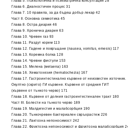
Глава 5. Психологична и психиатрична консултация 28
Глава 6. Диагностичен процес 31
Глава 7. 10 правила, за да бъдеш добър лекар 42
Част ІІ. Основна семиотика 45
Глава 8. Остра диария 46
Глава 9. Хронична диария 63
Глава 10. Чревен газ 93
Глава 11. Раздут корем 113
Глава 12. Гадене и повръщане (nausea, vomitus, emesis) 117
Глава 13. Коремна болка 128
Глава 14. Чревни фистули 153
Глава 15. Мелена (мelaena) 163
Глава 16. Хематохезия (hematochezia) 167
Глава 17. Гастроинтестинално кървене от неизвестен източник.
Окултно (скрито) ГИ кървене. Кървене от средния ГИТ
(кървене от тънкото черво) 171
Глава 18. Кървене от долния гастроинтестинален тракт 180
Част III. Болести на тънкото черво 189
Глава 19. Малдигестия и малабсорбция 190
Глава 20. Тънкочревен бактериален свръхрастеж 226
Глава 21. Лактозна непоносимост 242
Глава 22. Фруктозна непоносимост и фруктозна малабсорбция 2