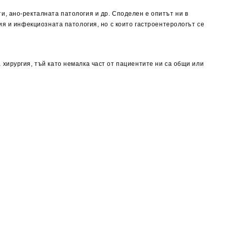
, ано-ректалната патология и др. Споделен е опитът ни в
ия и инфекциозната патология, но с които гастроентерологът се
хирургия, тъй като немалка част от пациентите ни са общи или