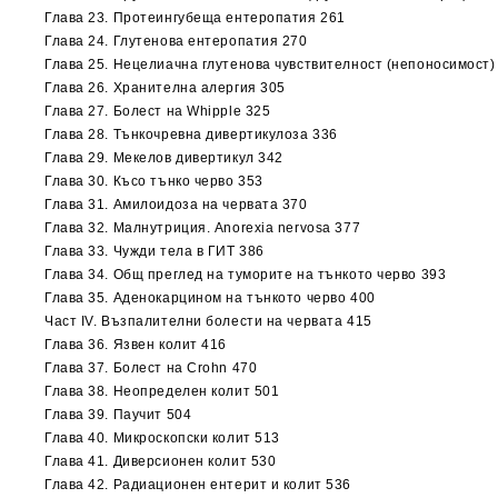
Глава 23. Протеингубеща ентеропатия 261
Глава 24. Глутенова ентеропатия 270
Глава 25. Нецелиачна глутенова чувствителност (непоносимост)
Глава 26. Хранителна алергия 305
Глава 27. Болест на Whipple 325
Глава 28. Тънкочревна дивертикулоза 336
Глава 29. Мекелов дивертикул 342
Глава 30. Късо тънко черво 353
Глава 31. Амилоидоза на червата 370
Глава 32. Малнутриция. Anorexia nervosa 377
Глава 33. Чужди тела в ГИТ 386
Глава 34. Общ преглед на туморите на тънкото черво 393
Глава 35. Аденокарцином на тънкото черво 400
Част ІV. Възпалителни болести на червата 415
Глава 36. Язвен колит 416
Глава 37. Болест на Crohn 470
Глава 38. Неопределен колит 501
Глава 39. Паучит 504
Глава 40. Микроскопски колит 513
Глава 41. Диверсионен колит 530
Глава 42. Радиационен ентерит и колит 536