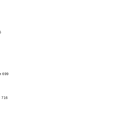
6
и 699
т 716