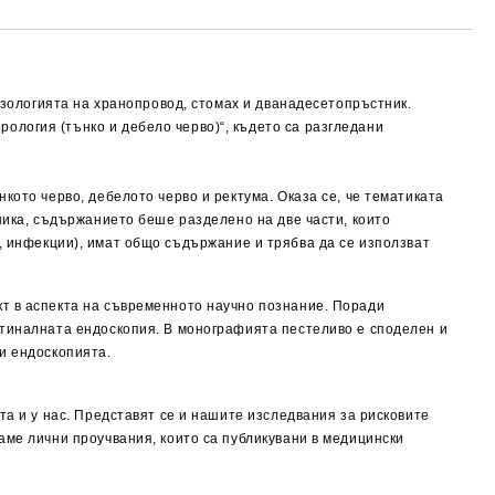
нозологията на хранопровод, стомах и дванадесетопръстник.
ология (тънко и дебело черво)“, където са разгледани
кото черво, дебелото черво и ректума. Оказа се, че тематиката
ника, съдържанието беше разделено на две части, които
IBD, инфекции), имат общо съдържание и трябва да се използват
кт в аспекта на съвременното научно познание. Поради
стиналната ендоскопия. В монографията пестеливо е споделен и
и ендоскопията.
та и у нас. Представят се и нашите изследвания за рисковите
аме лични проучвания, които са публикувани в медицински