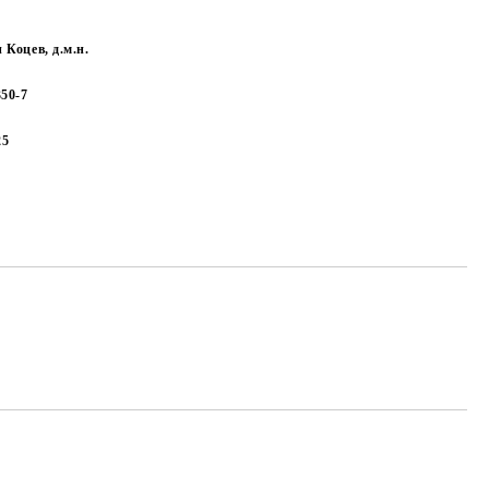
 Коцев, д.м.н.
350-7
25