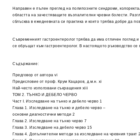
Направен е пълен преглед на полипозните синдроми, колоректал
областта на зачестяващите възпалителни чревни болести. Разгл
сблъсква в ежедневната си практика и които трябва добре да по
Съвременният гастроентеролог трябва да има отличен поглед и 
се обръщат към гастроентеролог. В настоящото ръководство се 
Съдържание:
Предговор от автора vi
Предисловие от проф. Крум Кацаров, д.м.н. xi
Най-често използвани съкращения xiii
ТОМ 2. ТЪНКО И ДЕБЕЛО ЧЕРВО
Част I. Изследване на тънко и дебело черво 1
Глава 1. Изследване на тънко и дебело черво –
основни диагностични методи 2
Глава 2. Изследване на тънко черво 7
Глава 3. Изследване на дебело черво 15
Глава 4. Допълнителни методи за изследване на чревния тракт 