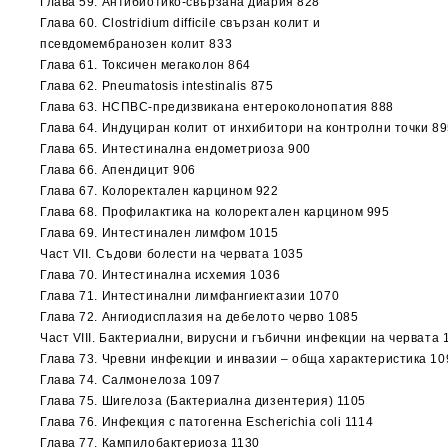
Глава 59. Антибиотико-свързана диария 828
Глава 60. Clostridium difficile свързан колит и
псевдомембранозен колит 833
Глава 61. Токсичен мегаколон 864
Глава 62. Pneumatosis intestinalis 875
Глава 63. НСПВС-предизвикана ентероколонопатия 888
Глава 64. Индуциран колит от инхибитори на контролни точки 8
Глава 65. Интестинална ендометриоза 900
Глава 66. Апендицит 906
Глава 67. Колоректален карцином 922
Глава 68. Профилактика на колоректален карцином 995
Глава 69. Интестинален лимфом 1015
Част VIІ. Съдови болести на червата 1035
Глава 70. Интестинална исхемия 1036
Глава 71. Интестинални лимфангиектазии 1070
Глава 72. Ангиодисплазия на дебелото черво 1085
Част VІІІ. Бактериални, вирусни и гъбични инфекции на червата 
Глава 73. Чревни инфекции и инвазии – обща характеристика 10
Глава 74. Салмонелоза 1097
Глава 75. Шигелоза (Бактериална дизентерия) 1105
Глава 76. Инфекция с патогенна Escherichia coli 1114
Глава 77. Кампилобактериоза 1130