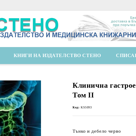
КНИГИ НА ИЗДАТЕЛСТВО СТЕНО
СПИСА
Клинична гастрое
Том II
Код:
KS5093
Тънко и дебело черво