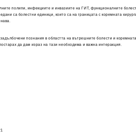
ните полипи, инфекциите и инвазиите на ГИТ, функционалните болести
едани са болестни единици, които са на границата с коремната хирург
знава.
задълбочени познания в областта на вътрешните болести и коремната 
постарах да дам израз на тази необходима и важна интеракция.
21