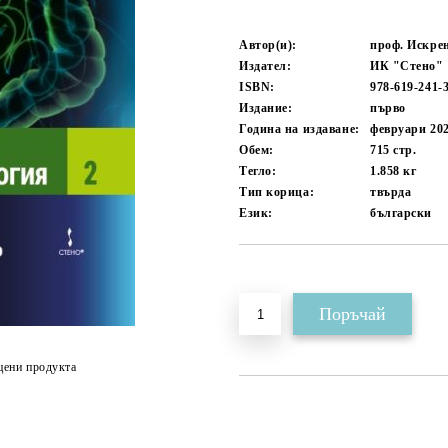
Автор(и):
проф. Искрен
Издател:
ИК "Стено"
ISBN:
978-619-241-
Издание:
първо
Година на издаване:
февруари 20
Обем:
715
стр.
Тегло:
1.858
кг
Тип корица:
твърда
Език:
български
Добави в желани
цени продукта