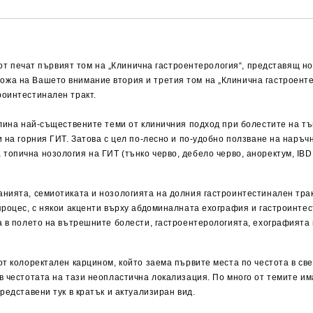
е от печат първият том на „Клинична гастроентерология“, представящ 
а на Вашето внимание втория и третия том на „Клинична гастроентер
роинтестинален тракт.
лина най-съществените теми от клиничния подход при болестите на тън
 на горния ГИТ. Затова с цел по-лесно и по-удобно ползване на наръч
обща топична нозология на ГИТ (тънко черво, дебело черво, аноректум, 
анията, семиотиката и нозологията на долния гастроинтестинален тра
процес, с някои акценти върху абдоминалната ехография и гастроинте
а в полето на вътрешните болести, гастроентерологията, ехографията 
т колоректален карцином, който заема първите места по честота в све
в честотата на тази неопластична локализация. По много от темите им
редставени тук в кратък и актуализиран вид.