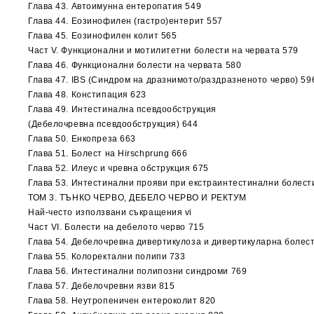
Глава 43. Автоимунна ентеропатия 549
Глава 44. Еозинофилен (гастро)ентерит 557
Глава 45. Еозинофилен колит 565
Част V. Функционални и мотилитетни болести на червата 579
Глава 46. Функционални болести на червата 580
Глава 47. IBS (Cиндром на дразнимото/раздразненото червo) 59
Глава 48. Констипация 623
Глава 49. Интестинална псевдообструкция
(Дебелочревна псевдообструкция) 644
Глава 50. Енкопреза 663
Глава 51. Болест на Hirschprung 666
Глава 52. Илеус и чревна обструкция 675
Глава 53. Интестинални прояви при екстраинтестинални болест
ТОМ 3. ТЪНКО ЧЕРВО, ДЕБЕЛО ЧЕРВО И РЕКТУМ
Най-често използвани съкращения vi
Част VI. Болести на дебелото черво 715
Глава 54. Дебелочревна дивертикулоза и дивертикуларна болес
Глава 55. Колоректални полипи 733
Глава 56. Интестинални полипозни синдроми 769
Глава 57. Дебелочревни язви 815
Глава 58. Неутропеничен ентероколит 820