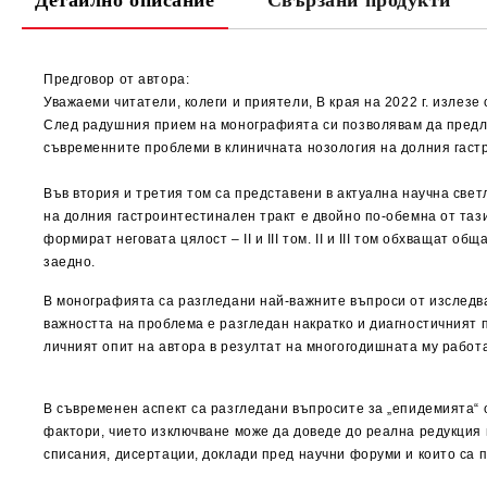
Детайлно описание
Свързани продукти
Предговор от автора:
Уважаеми читатели, колеги и приятели, В края на 2022 г. излез
След радушния прием на монографията си позволявам да предлож
съвременните проблеми в клиничната нозология на долния гаст
Във втория и третия том са представени в актуална научна свет
на долния гастроинтестинален тракт е двойно по-обемна от тази
формират неговата цялост – ІІ и ІІI том. ІІ и ІІІ том обхващат 
заедно.
В монографията са разгледани най-важните въпроси от изследв
важността на проблема е разгледан накратко и диагностичният 
личният опит на автора в резултат на многогодишната му работ
В съвременен аспект са разгледани въпросите за „епидемията“ о
фактори, чието изключване може да доведе до реална редукция 
списания, дисертации, доклади пред научни форуми и които са п