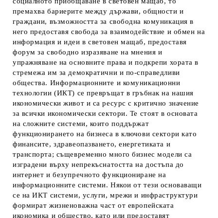
социалното приобщаване в световен мащаб, то
премахва бариерите между държави, общности и
граждани, възможността за свободна комуникация в
него предоставя свобода за взаимодействие и обмен на
информация и идеи в световен мащаб, предоставя
форум за свободно изразяване на мнения и
упражняване на основните права и подкрепи хората в
стремежа им за демократични и по-справедливи
общества. Информационните и комуникационни
технологии (ИКТ) се превръщат в гръбнак на нашия
икономически живот и са ресурс с критично значение
за всички икономически сектори. Те стоят в основата
на сложните системи, които поддържат
функционирането на бизнеса в ключови сектори като
финансите, здравеопазването, енергетиката и
транспорта; същевременно много бизнес модели са
изградени върху непрекъснатостта на достъпа до
интернет и безупречното функциониране на
информационните системи. Някои от тези основаващи
се на ИКТ системи, услуги, мрежи и инфраструктури
формират жизненоважна част от европейската
икономика и общество, като или предоставят