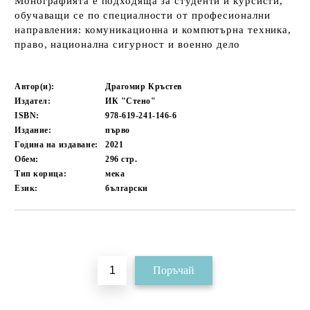
Монографията е подходяща за студенти и курсисти,
обучаващи се по специалности от професионални
направления: комуникационна и компютърна техника,
право, национална сигурност и военно дело
Автор(и):
Драгомир Кръстев
Издател:
ИК "Стено"
ISBN:
978-619-241-146-6
Издание:
първо
Година на издаване:
2021
Обем:
296
стр.
Тип корица:
мека
Език:
български
Добави в желани