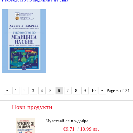
Ръководство по медицина на съня
«
»
1
2
3
4
5
6
7
8
9
10
Page 6 of 31
Нови продукти
Чувствай се по-добре
€9.71
18.99 лв.