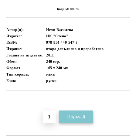
Код:
MO00026
Автор(и):
Нели Василева
Издател:
ИК "Стено"
ISBN:
978-954-449-547-3
Издание:
второ допълнено и преработено
Година на издаване:
2011
Обем:
240
стр.
Формат:
165 x 240
мм
Тип корица:
мека
Език:
руски
Добави в желани