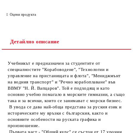
Оцени продукта
Детайлно описание
Учебникът е предназначен за студентите от
специалностите "Корабоводене", "Технологии и
управление на пристанищата и флота", "Мениджмънт
на водния транспорт" и "Речно корабоплаване" във
ВВМУ "Н. Й. Вапцаров". Той е подходящ и като
основно учебно помагало в морските гимназии, а също
така и за всички, които се занимават с морски бизнес.
В увода се дава най-обща представа за руския език и
историческите му връзки с българския, както и
основните особености на руската графика и
произношение.
Първата част - "Общий курс" се състои от 17 урочни