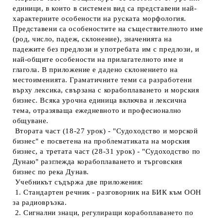
единици, в които в системен вид са представени най-
характерните особености на руската морфология.
Представени са особеностите на съществителното име
(род, число, падеж, склонение), значенията на
падежите без предлози и употребата им с предлози, и
най-общите особености на прилагателното име и
глагола. В приложение е дадено склонението на
местоименията. Граматичните теми са разработени
върху лексика, свързана с корабоплаването и морския
бизнес. Всяка урочна единица включва и лексична
тема, отразяваща ежедневното и професионално
общуване.
Втората част (18-27 урок) - "Судоходство и морской
бизнес" е посветена на проблематиката на морския
бизнес, а третата част (28-31 урок) - "Судоходство по
Дунаю" разглежда корабоплаването и търговския
бизнес по река Дунав.
Учебникът съдържа две приложения:
1. Стандартен речник - разговорник на БИК към ООН
за радиовръзка.
2. Сигнални знаци, регулиращи корабоплаването по